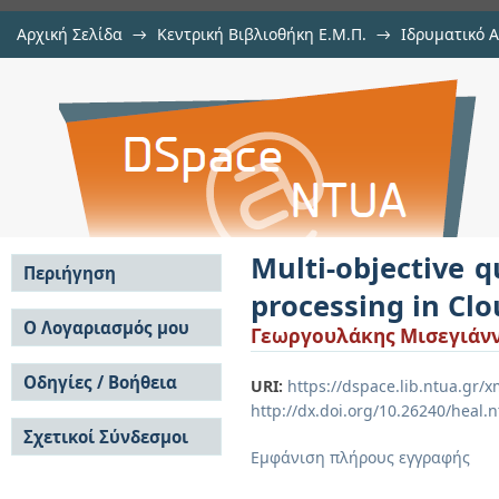
Αρχική Σελίδα
→
Κεντρική Βιβλιοθήκη Ε.Μ.Π.
→
Ιδρυματικό 
Multi-objective query optimization 
Εργασίες
→
Εμφάνιση Τεκμηρίου
Αποθετήριο DSpace/Manakin
Computing
Multi-objective q
Περιήγηση
processing in Cl
Σε όλο το DSpace
Ο Λογαριασμός μου
Γεωργουλάκης Μισεγιάνν
Κοινότητες & Συλλογές
Σύνδεση
Ανά Ημερομηνία
Οδηγίες / Βοήθεια
Εγγραφή
URI:
https://dspace.lib.ntua.gr
Έκδοσης
http://dx.doi.org/10.26240/heal.
Οδηγίες Υποβολής
Συγγραφείς
Σχετικοί Σύνδεσμοι
Οδηγίες Χρήσης ΙΑ
Τίτλοι
Εμφάνιση πλήρους εγγραφής
Συχνές Ερωτήσεις
Θέματα
Οδηγίες Υποβολής -
Αυτή η Συλλογή