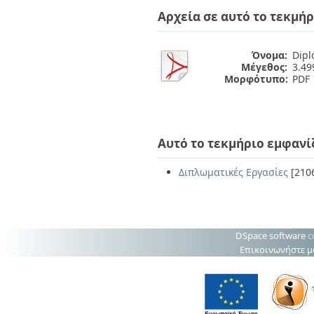
Διπλωματικές Εργασίες
Αρχεία σε αυτό το τεκμήρ
Πολιτικές Πρόσβασης
Ανά Ημερομηνία
Έκδοσης
Συγγραφείς
Όνομα:
Dipl
Τίτλοι
Μέγεθος:
3.4
Θέματα
Μορφότυπο:
PDF
Αυτό το τεκμήριο εμφανί
Διπλωματικές Εργασίες
[210
DSpace software
c
Επικοινωνήστε μ