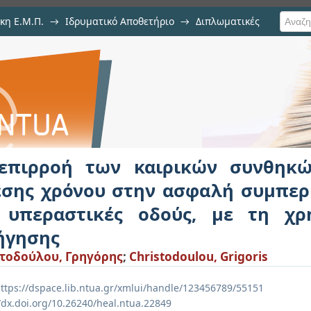
κη Ε.Μ.Π.
→
Ιδρυματικό Αποθετήριο
→
Διπλωματικές
ρικών συνθηκών, καθώς και της 
ά των οδηγών σε υπεραστικές 
ησης
επιρροή των καιρικών συνθηκώ
εσης χρόνου στην ασφαλή συμπε
 υπεραστικές οδούς, με τη χ
ήγησης
τοδούλου, Γρηγόρης
;
Christodoulou, Grigoris
ttps://dspace.lib.ntua.gr/xmlui/handle/123456789/55151
//dx.doi.org/10.26240/heal.ntua.22849