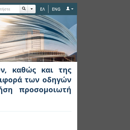
ΕΛ
ENG
πίεσης χρόνου στην
οδούς, με τη χρήση
ν, καθώς και της
ριφορά των οδηγών
ρήση προσομοιωτή