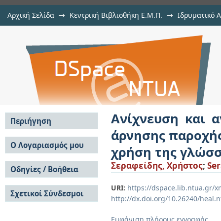
Αρχική Σελίδα
→
Κεντρική Βιβλιοθήκη Ε.Μ.Π.
→
Ιδρυματικό 
Ανίχνευση και αναγνώριση κατα
Εργασίες
→
Εμφάνιση Τεκμηρίου
Αποθετήριο DSpace/Manakin
υπηρεσίας στο επίπεδο δεδομένω
Ανίχνευση και 
Περιήγηση
άρνησης παροχής
Σε όλο το DSpace
Ο Λογαριασμός μου
χρήση της γλώσσ
Κοινότητες & Συλλογές
Σύνδεση
Σεραφείδης, Χρήστος
;
Ser
Ανά Ημερομηνία
Οδηγίες / Βοήθεια
Εγγραφή
Έκδοσης
Οδηγίες Υποβολής
Συγγραφείς
URI:
https://dspace.lib.ntua.gr
Σχετικοί Σύνδεσμοι
Οδηγίες Χρήσης ΙΑ
Τίτλοι
http://dx.doi.org/10.26240/heal.
Συχνές Ερωτήσεις
Θέματα
Οδηγίες Υποβολής -
Εμφάνιση πλήρους εγγραφής
Αυτή η Συλλογή