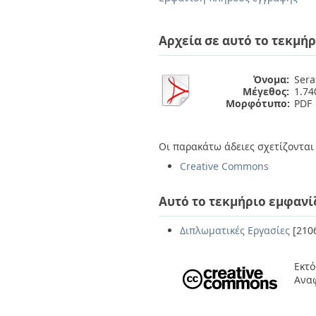
Διπλωματικές Εργασίες
Πολιτικές Πρόσβασης
Ανά Ημερομηνία
Έκδοσης
Αρχεία σε αυτό το τεκμήρ
Συγγραφείς
Τίτλοι
Θέματα
Όνομα:
Sera
Μέγεθος:
1.7
Μορφότυπο:
PDF
Οι παρακάτω άδειες σχετίζονται 
Creative Commons
Αυτό το τεκμήριο εμφανί
Διπλωματικές Εργασίες
[210
Εκτό
Ανα