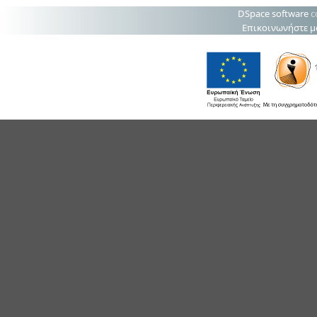
DSpace software
c
Επικοινωνήστε μ