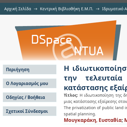
Αρχική Σελίδα
→
Κεντρική Βιβλιοθήκη Ε.Μ.Π.
→
Ιδρυματικό 
Η ιδιωτικοποίηση της δημόσιας
Εργασίες
→
Εμφάνιση Τεκμηρίου
Αποθετήριο DSpace/Manakin
δεκαετία: η κανονικοποίηση μι
σχεδιασμό
Η ιδιωτικοποίησ
Περιήγηση
την τελευταία
Σε όλο το DSpace
Ο Λογαριασμός μου
κατάστασης εξαί
Κοινότητες & Συλλογές
Σύνδεση
Ανά Ημερομηνία
Τίτλος:
Η ιδιωτικοποίηση της δ
Οδηγίες / Βοήθεια
Εγγραφή
Έκδοσης
μιας κατάστασης εξαίρεσης στον
Οδηγίες Υποβολής
Συγγραφείς
The privatization of public land 
Σχετικοί Σύνδεσμοι
Οδηγίες Χρήσης ΙΑ
Τίτλοι
spatial planning.
Συχνές Ερωτήσεις
Θέματα
Μουγκαράκη, Ευσταθία
;
M
Οδηγίες Υποβολής -
Αυτή η Συλλογή