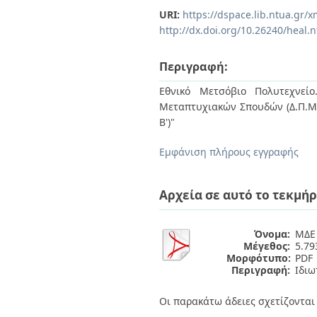
Διπλωματικές Εργασίες
URI:
https://dspace.lib.ntua.gr
Πολιτικές Πρόσβασης
Ανά Ημερομηνία
http://dx.doi.org/10.26240/heal.
Έκδοσης
Συγγραφείς
Τίτλοι
Περιγραφή:
Θέματα
Εθνικό Μετσόβιο Πολυτεχνείο
Μεταπτυχιακών Σπουδών (Δ.Π.Μ.Σ
Β')"
Εμφάνιση πλήρους εγγραφής
Αρχεία σε αυτό το τεκμήρ
Όνομα:
ΜΔΕ
Μέγεθος:
5.7
Μορφότυπο:
PDF
Περιγραφή:
Ιδιω
Οι παρακάτω άδειες σχετίζονται 