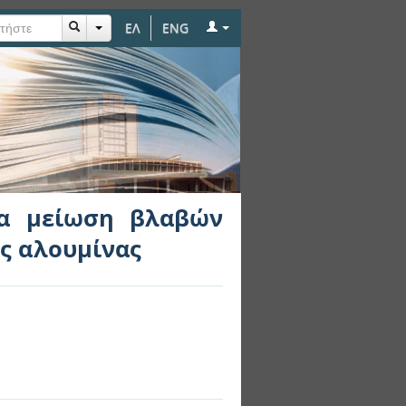
ΕΛ
ENG
βών εξοπλισμού σε
ια μείωση βλαβών
ς αλουμίνας