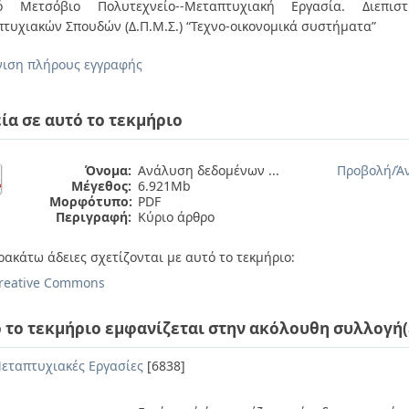
κό Μετσόβιο Πολυτεχνείο--Μεταπτυχιακή Εργασία. Διεπιστ
τυχιακών Σπουδών (Δ.Π.Μ.Σ.) “Τεχνο-οικονομικά συστήματα”
ιση πλήρους εγγραφής
ία σε αυτό το τεκμήριο
Όνομα:
Ανάλυση δεδομένων ...
Προβολή/
Ά
Μέγεθος:
6.921Mb
Μορφότυπο:
PDF
Περιγραφή:
Κύριο άρθρο
ρακάτω άδειες σχετίζονται με αυτό το τεκμήριο:
reative Commons
 το τεκμήριο εμφανίζεται στην ακόλουθη συλλογή(
εταπτυχιακές Εργασίες
[6838]