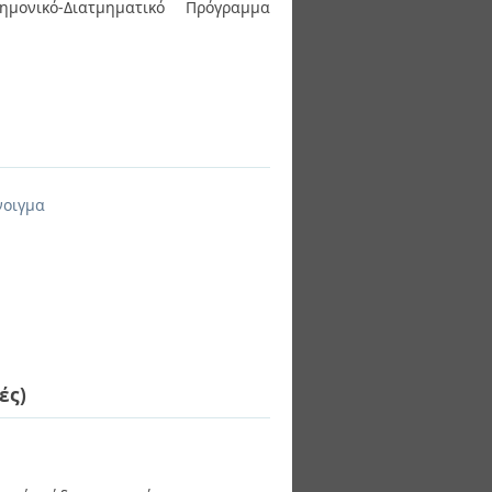
ημονικό-Διατμηματικό Πρόγραμμα
νοιγμα
ές)