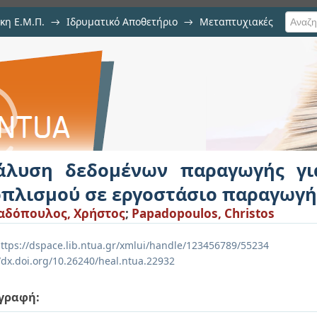
κη Ε.Μ.Π.
→
Ιδρυματικό Αποθετήριο
→
Μεταπτυχιακές
ν παραγωγής για μείωση βλα
γής αλουμίνας
άλυση δεδομένων παραγωγής γ
οπλισμού σε εργοστάσιο παραγωγή
αδόπουλος, Χρήστος
;
Papadopoulos, Christos
ttps://dspace.lib.ntua.gr/xmlui/handle/123456789/55234
//dx.doi.org/10.26240/heal.ntua.22932
γραφή: