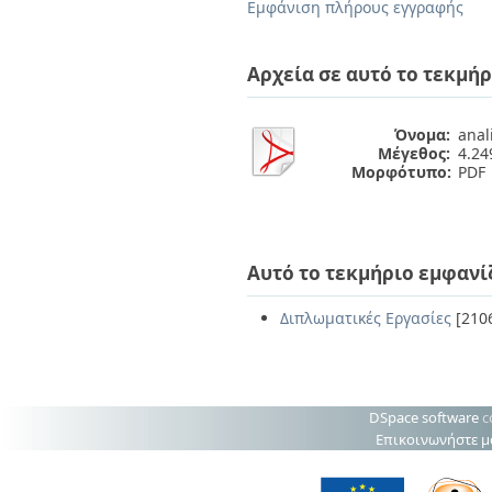
Διπλωματικές Εργασίες
Εμφάνιση πλήρους εγγραφής
Πολιτικές Πρόσβασης
Ανά Ημερομηνία
Έκδοσης
Αρχεία σε αυτό το τεκμήρ
Συγγραφείς
Τίτλοι
Θέματα
Όνομα:
anali
Μέγεθος:
4.2
Μορφότυπο:
PDF
Αυτό το τεκμήριο εμφανί
Διπλωματικές Εργασίες
[210
DSpace software
c
Επικοινωνήστε μ