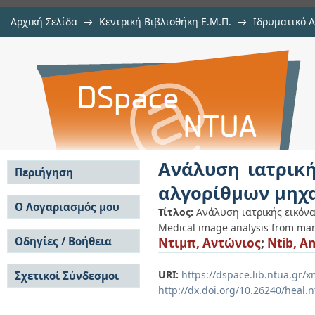
Αρχική Σελίδα
→
Κεντρική Βιβλιοθήκη Ε.Μ.Π.
→
Ιδρυματικό 
Ανάλυση ιατρικής εικόνας απ
Εργασίες
→
Εμφάνιση Τεκμηρίου
Αποθετήριο DSpace/Manakin
μηχανικής μάθησης
Ανάλυση ιατρική
Περιήγηση
αλγορίθμων μηχ
Σε όλο το DSpace
Ο Λογαριασμός μου
Τίτλος:
Ανάλυση ιατρικής εικόν
Κοινότητες & Συλλογές
Medical image analysis from m
Σύνδεση
Ανά Ημερομηνία
Οδηγίες / Βοήθεια
Ντιμπ, Αντώνιος
;
Ntib, A
Εγγραφή
Έκδοσης
Οδηγίες Υποβολής
Συγγραφείς
URI:
https://dspace.lib.ntua.gr
Σχετικοί Σύνδεσμοι
Οδηγίες Χρήσης ΙΑ
Τίτλοι
http://dx.doi.org/10.26240/heal.
Συχνές Ερωτήσεις
Θέματα
Οδηγίες Υποβολής -
Αυτή η Συλλογή