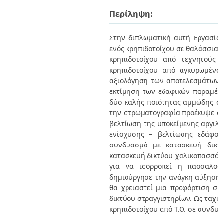
Διπλωματικές Εργασίες
Πολιτικές Πρόσβασης
Περίληψη:
Ανά Ημερομηνία
Έκδοσης
Συγγραφείς
Στην διπλωματική αυτή Εργασία
Τίτλοι
ενός κρηπιδοτοίχου σε θαλάσσια
Θέματα
κρηπιδοτοίχου από τεχνητούς
κρηπιδοτοίχου από αγκυρωμέν
αξιολόγηση των αποτελεσμάτων
εκτίμηση των εδαφικών παραμέ
δύο καλής ποιότητας αμμώδης σ
την στρωματογραφία προέκυψε ότ
βελτίωση της υποκείμενης αργιλ
ενίσχυσης – βελτίωσης εδάφο
συνδυασμό με κατασκευή δικ
κατασκευή δικτύου χαλικοπασσ
για να ισορροπεί η πασσαλο
δημιούργησε την ανάγκη αύξησης
θα χρειαστεί μια προφόρτιση 
δικτύου στραγγιστηρίων. Ως ταχ
κρηπιδοτοίχου από Τ.Ο. σε συν