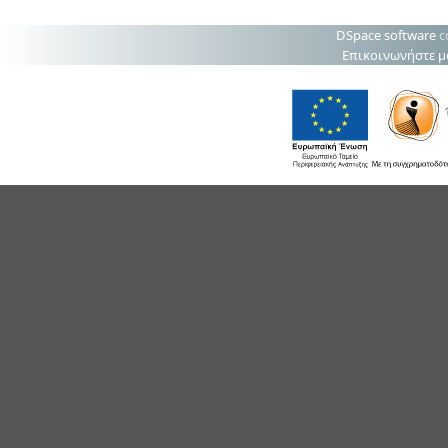
DSpace software
c
Επικοινωνήστε μ