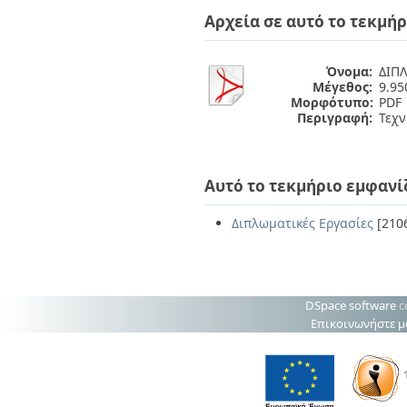
Διπλωματικές Εργασίες
Αρχεία σε αυτό το τεκμήρ
Πολιτικές Πρόσβασης
Ανά Ημερομηνία
Έκδοσης
Συγγραφείς
Όνομα:
ΔΙΠΛ
Τίτλοι
Μέγεθος:
9.9
Θέματα
Μορφότυπο:
PDF
Περιγραφή:
Τεχν
Αυτό το τεκμήριο εμφανί
Διπλωματικές Εργασίες
[210
DSpace software
c
Επικοινωνήστε μ