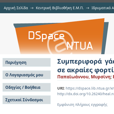
Αρχική Σελίδα
→
Κεντρική Βιβλιοθήκη Ε.Μ.Π.
→
Ιδρυματικό 
Συμπεριφορά γάστρας και κατ
Εργασίες
→
Εμφάνιση Τεκμηρίου
Αποθετήριο DSpace/Manakin
φορτίσεις
Συμπεριφορά γά
Περιήγηση
σε ακραίες φορτί
Σε όλο το DSpace
Ο Λογαριασμός μου
Παπαϊωάννου, Μυρσίνη
;
Κοινότητες & Συλλογές
Σύνδεση
Ανά Ημερομηνία
Οδηγίες / Βοήθεια
Εγγραφή
URI:
https://dspace.lib.ntua.gr
Έκδοσης
http://dx.doi.org/10.26240/heal.
Οδηγίες Υποβολής
Συγγραφείς
Σχετικοί Σύνδεσμοι
Οδηγίες Χρήσης ΙΑ
Τίτλοι
Εμφάνιση πλήρους εγγραφής
Συχνές Ερωτήσεις
Θέματα
Οδηγίες Υποβολής -
Αυτή η Συλλογή