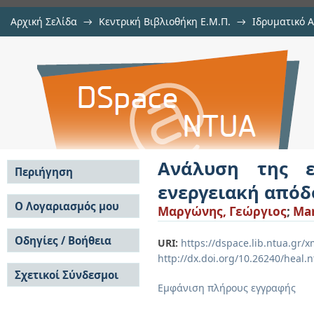
Αρχική Σελίδα
→
Κεντρική Βιβλιοθήκη Ε.Μ.Π.
→
Ιδρυματικό 
Ανάλυση της επίδρασης των θερμ
Εργασίες
→
Εμφάνιση Τεκμηρίου
Αποθετήριο DSpace/Manakin
κτιρίων
Ανάλυση της ε
Περιήγηση
ενεργειακή απόδ
Σε όλο το DSpace
Ο Λογαριασμός μου
Μαργώνης, Γεώργιος
;
Mar
Κοινότητες & Συλλογές
Σύνδεση
Ανά Ημερομηνία
Οδηγίες / Βοήθεια
Εγγραφή
URI:
https://dspace.lib.ntua.gr
Έκδοσης
http://dx.doi.org/10.26240/heal.
Οδηγίες Υποβολής
Συγγραφείς
Σχετικοί Σύνδεσμοι
Οδηγίες Χρήσης ΙΑ
Τίτλοι
Εμφάνιση πλήρους εγγραφής
Συχνές Ερωτήσεις
Θέματα
Οδηγίες Υποβολής -
Αυτή η Συλλογή