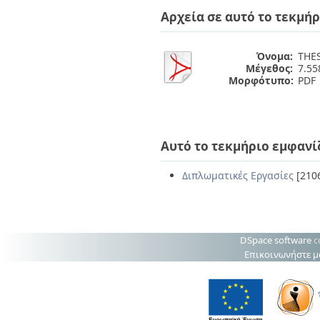
Διπλωματικές Εργασίες
Αρχεία σε αυτό το τεκμήρ
Πολιτικές Πρόσβασης
Ανά Ημερομηνία
Έκδοσης
Συγγραφείς
Όνομα:
THES
Τίτλοι
Μέγεθος:
7.5
Θέματα
Μορφότυπο:
PDF
Αυτό το τεκμήριο εμφανί
Διπλωματικές Εργασίες
[210
DSpace software
c
Επικοινωνήστε μ