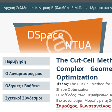
Αρχική Σελίδα
→
Κεντρική Βιβλιοθήκη Ε.Μ.Π.
→
Ιδρυματικό 
The Cut-Cell Method for the P
Διατριβές
→
Εμφάνιση Τεκμηρίου
Αποθετήριο DSpace/Manakin
Geometries and the Adjoint-Based
The Cut-Cell Met
Περιήγηση
Complex Geome
Σε όλο το DSpace
Ο Λογαριασμός μου
Optimization
Κοινότητες & Συλλογές
Σύνδεση
Ανά Ημερομηνία
Τίτλος:
The Cut-Cell Method for 
Οδηγίες / Βοήθεια
Εγγραφή
Έκδοσης
Shape Optimization;
Οδηγίες Υποβολής
Συγγραφείς
Η Μέθοδος των Τεμνόμενων Κυ
Σχετικοί Σύνδεσμοι
Οδηγίες Χρήσης ΙΑ
Τίτλοι
Βελτιστοποίηση Μορφής με τη 
Συχνές Ερωτήσεις
Θέματα
Σαμούχος, Κωνσταντίνος
Οδηγίες Υποβολής -
Αυτή η Συλλογή