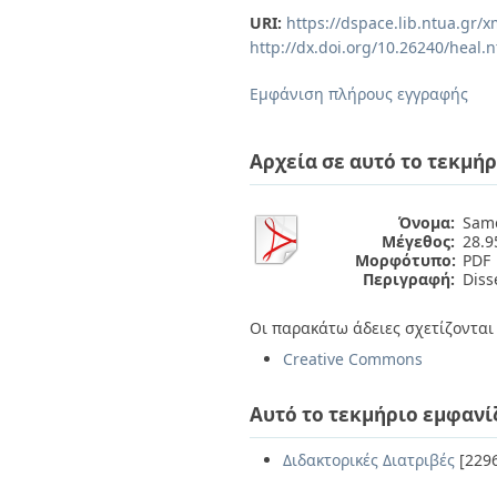
Διπλωματικές Εργασίες
URI:
https://dspace.lib.ntua.gr
Πολιτικές Πρόσβασης
Ανά Ημερομηνία
http://dx.doi.org/10.26240/heal.
Έκδοσης
Συγγραφείς
Εμφάνιση πλήρους εγγραφής
Τίτλοι
Θέματα
Αρχεία σε αυτό το τεκμήρ
Όνομα:
Sam
Μέγεθος:
28.
Μορφότυπο:
PDF
Περιγραφή:
Disse
Οι παρακάτω άδειες σχετίζονται 
Creative Commons
Αυτό το τεκμήριο εμφανί
Διδακτορικές Διατριβές
[229