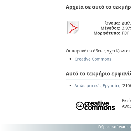
Διπλωματικές Εργασίες
Αρχεία σε αυτό το τεκμήρ
Πολιτικές Πρόσβασης
Ανά Ημερομηνία
Έκδοσης
Συγγραφείς
Όνομα:
Διπλ
Τίτλοι
Μέγεθος:
3.9
Θέματα
Μορφότυπο:
PDF
Οι παρακάτω άδειες σχετίζονται 
Creative Commons
Αυτό το τεκμήριο εμφανί
Διπλωματικές Εργασίες
[210
Εκτό
Ανα
DSpace software
c