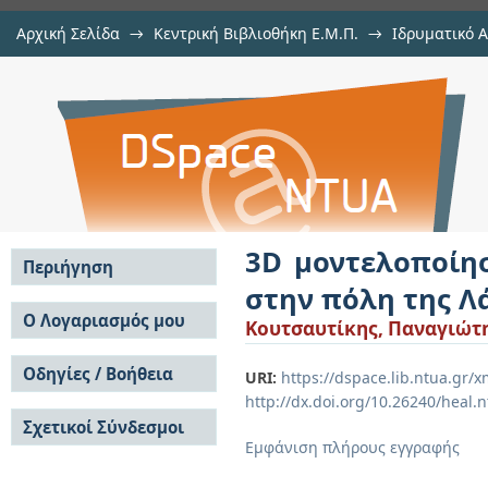
Αρχική Σελίδα
→
Κεντρική Βιβλιοθήκη Ε.Μ.Π.
→
Ιδρυματικό 
3D μοντελοποίηση πόλης με χρ
Εργασίες
→
Εμφάνιση Τεκμηρίου
Αποθετήριο DSpace/Manakin
Λάρισας
3D μοντελοποίη
Περιήγηση
στην πόλη της Λ
Σε όλο το DSpace
Ο Λογαριασμός μου
Κουτσαυτίκης, Παναγιώτ
Κοινότητες & Συλλογές
Σύνδεση
Ανά Ημερομηνία
Οδηγίες / Βοήθεια
Εγγραφή
URI:
https://dspace.lib.ntua.gr
Έκδοσης
http://dx.doi.org/10.26240/heal.
Οδηγίες Υποβολής
Συγγραφείς
Σχετικοί Σύνδεσμοι
Οδηγίες Χρήσης ΙΑ
Τίτλοι
Εμφάνιση πλήρους εγγραφής
Συχνές Ερωτήσεις
Θέματα
Οδηγίες Υποβολής -
Αυτή η Συλλογή