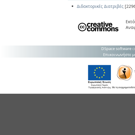
Διδακτορικές Διατριβές
[229
Εκτό
Ανα
DSpace software
c
Επικοινωνήστε μ