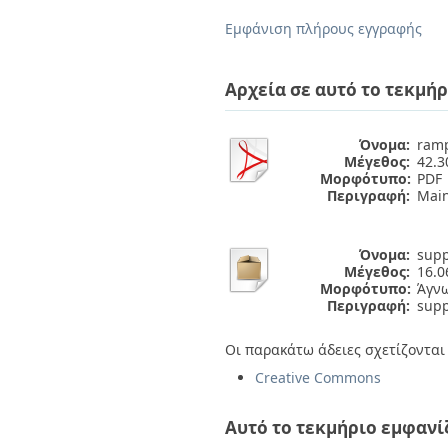
Διπλωματικές Εργασίες
Πολιτικές Πρόσβασης
Ανά Ημερομηνία
Εμφάνιση πλήρους εγγραφής
Έκδοσης
Συγγραφείς
Τίτλοι
Αρχεία σε αυτό το τεκμήρ
Θέματα
Όνομα:
ramp
Μέγεθος:
42.
Μορφότυπο:
PDF
Περιγραφή:
Main 
Όνομα:
supp
Μέγεθος:
16.
Μορφότυπο:
Άγν
Περιγραφή:
supp
Οι παρακάτω άδειες σχετίζονται 
Creative Commons
Αυτό το τεκμήριο εμφανί