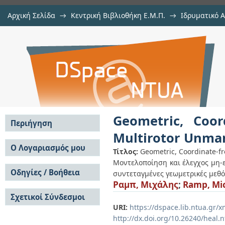
Αρχική Σελίδα
→
Κεντρική Βιβλιοθήκη Ε.Μ.Π.
→
Ιδρυματικό 
Geometric, Coordinate-free, Mode
Διατριβές
→
Εμφάνιση Τεκμηρίου
Αποθετήριο DSpace/Manakin
Aerial Vehicles
Geometric, Coor
Περιήγηση
Multirotor Unman
Σε όλο το DSpace
Ο Λογαριασμός μου
Τίτλος:
Geometric, Coordinate-fr
Κοινότητες & Συλλογές
Μοντελοποίηση και έλεγχος μη
Σύνδεση
Ανά Ημερομηνία
Οδηγίες / Βοήθεια
Εγγραφή
συντεταγμένες γεωμετρικές μεθ
Έκδοσης
Ραμπ, Μιχάλης
;
Ramp, Mic
Οδηγίες Υποβολής
Συγγραφείς
Σχετικοί Σύνδεσμοι
Οδηγίες Χρήσης ΙΑ
Τίτλοι
URI:
https://dspace.lib.ntua.gr
Συχνές Ερωτήσεις
Θέματα
Οδηγίες Υποβολής -
http://dx.doi.org/10.26240/heal.
Αυτή η Συλλογή