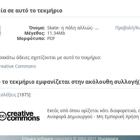
ία σε αυτό το τεκμήριο
Όνομα:
Skate- η πόλη αλλιώς- ...
Προβολή/
Ά
Μέγεθος:
11.34Mb
Μορφότυπο:
PDF
ρακάτω άδειες σχετίζονται με αυτό το τεκμήριο:
reative Commons
 το τεκμήριο εμφανίζεται στην ακόλουθη συλλογή(
ιαλέξεις
[1875]
Εκτός από όπου ορίζεται κάτι διαφορετικό,
Αναφορά Δημιουργού - Μη Εμπορική Χρήση 
DSpace software
copyright © 2002-2011
Duraspace