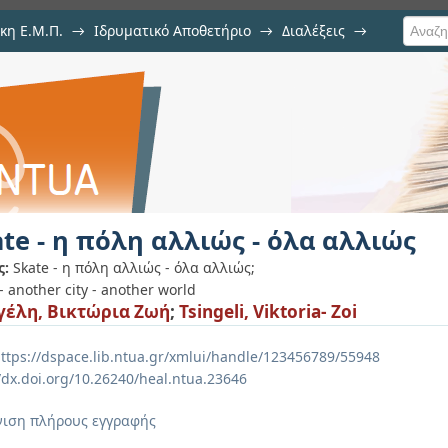
κη Ε.Μ.Π.
→
Ιδρυματικό Αποθετήριο
→
Διαλέξεις
→
ώς - όλα αλλιώς
te - η πόλη αλλιώς - όλα αλλιώς
ς:
Skate - η πόλη αλλιώς - όλα αλλιώς;
- another city - another world
γέλη, Βικτώρια Ζωή
;
Tsingeli, Viktoria- Zoi
ttps://dspace.lib.ntua.gr/xmlui/handle/123456789/55948
//dx.doi.org/10.26240/heal.ntua.23646
ιση πλήρους εγγραφής