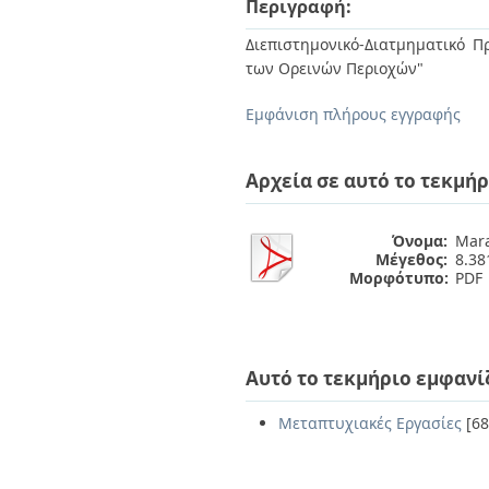
Περιγραφή:
Διπλωματικές Εργασίες
Πολιτικές Πρόσβασης
Ανά Ημερομηνία
Διεπιστημονικό-Διατμηματικό 
Έκδοσης
των Ορεινών Περιοχών"
Συγγραφείς
Τίτλοι
Εμφάνιση πλήρους εγγραφής
Θέματα
Αρχεία σε αυτό το τεκμήρ
Όνομα:
Mara
Μέγεθος:
8.3
Μορφότυπο:
PDF
Αυτό το τεκμήριο εμφανί
Μεταπτυχιακές Εργασίες
[68