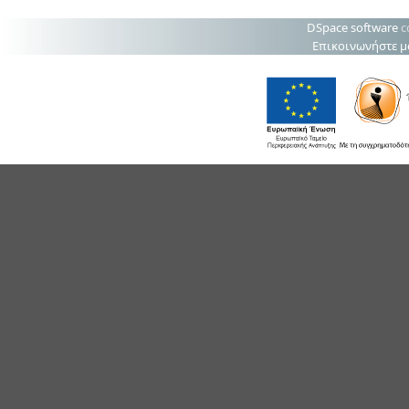
DSpace software
c
Επικοινωνήστε μ