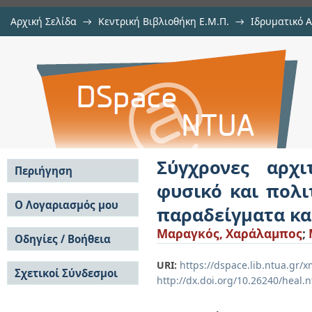
Αρχική Σελίδα
→
Κεντρική Βιβλιοθήκη Ε.Μ.Π.
→
Ιδρυματικό 
Σύγχρονες αρχιτεκτονικές παρεμβά
Εργασίες
→
Εμφάνιση Τεκμηρίου
Αποθετήριο DSpace/Manakin
τοπίο, ζητήματα ένταξης: ξένα πα
χώρο
Σύγχρονες αρχι
Περιήγηση
φυσικό και πολι
Σε όλο το DSpace
Ο Λογαριασμός μου
παραδείγματα και
Κοινότητες & Συλλογές
Σύνδεση
Μαραγκός, Χαράλαμπος
;
Ανά Ημερομηνία
Οδηγίες / Βοήθεια
Εγγραφή
Έκδοσης
Οδηγίες Υποβολής
Συγγραφείς
URI:
https://dspace.lib.ntua.gr
Σχετικοί Σύνδεσμοι
Οδηγίες Χρήσης ΙΑ
Τίτλοι
http://dx.doi.org/10.26240/heal.
Συχνές Ερωτήσεις
Θέματα
Οδηγίες Υποβολής -
Αυτή η Συλλογή