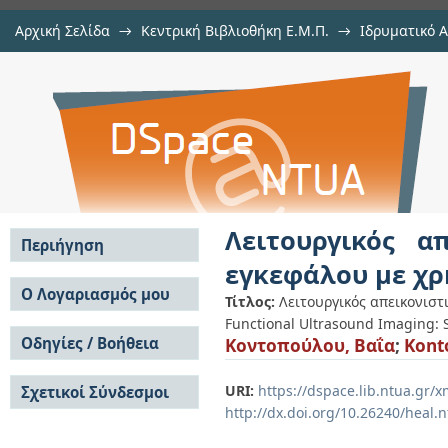
Αρχική Σελίδα
→
Κεντρική Βιβλιοθήκη Ε.Μ.Π.
→
Ιδρυματικό 
Λειτουργικός απεικονιστικός υπ
Εργασίες
→
Εμφάνιση Τεκμηρίου
Αποθετήριο DSpace/Manakin
της μεθόδου ICA
Λειτουργικός α
Περιήγηση
εγκεφάλου με χρ
Σε όλο το DSpace
Ο Λογαριασμός μου
Τίτλος:
Λειτουργικός απεικονιστ
Κοινότητες & Συλλογές
Functional Ultrasound Imaging: S
Σύνδεση
Ανά Ημερομηνία
Οδηγίες / Βοήθεια
Κοντοπούλου, Βαΐα
;
Kont
Εγγραφή
Έκδοσης
Οδηγίες Υποβολής
Συγγραφείς
URI:
https://dspace.lib.ntua.gr
Σχετικοί Σύνδεσμοι
Οδηγίες Χρήσης ΙΑ
Τίτλοι
http://dx.doi.org/10.26240/heal.
Συχνές Ερωτήσεις
Θέματα
Οδηγίες Υποβολής -
Αυτή η Συλλογή