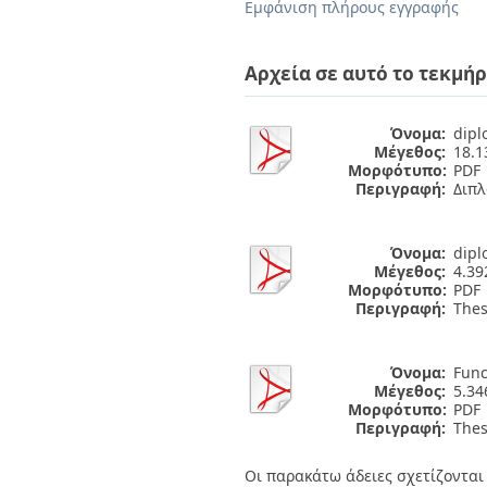
Διπλωματικές Εργασίες
Εμφάνιση πλήρους εγγραφής
Πολιτικές Πρόσβασης
Ανά Ημερομηνία
Έκδοσης
Αρχεία σε αυτό το τεκμήρ
Συγγραφείς
Τίτλοι
Θέματα
Όνομα:
dipl
Μέγεθος:
18.
Μορφότυπο:
PDF
Περιγραφή:
Διπλ
Όνομα:
dipl
Μέγεθος:
4.3
Μορφότυπο:
PDF
Περιγραφή:
Thesi
Όνομα:
Func
Μέγεθος:
5.3
Μορφότυπο:
PDF
Περιγραφή:
Thes
Οι παρακάτω άδειες σχετίζονται 