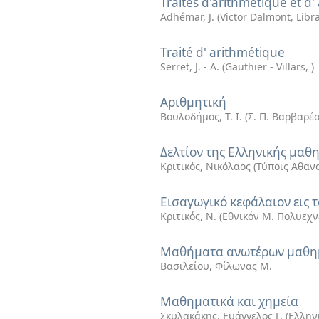
Traitès d'arithmétique et d'
Adhémar, J.
(
Victor Dalmont, Libr
Traité d' arithmétique
Serret, J. - A.
(
Gauthier - Villars
,
)
Αριθμητική
Βουλοδήμος, Τ. Ι.
(
Σ. Π. Βαρβαρέ
Δελτίον της Ελληνικής μαθη
Κριτικός, Νικόλαος
(
Τύποις Αθαν
Εισαγωγικό κεφάλαιον εις 
Κριτικός, Ν.
(
Εθνικόν Μ. Πολυεχν
Μαθήματα ανωτέρων μαθημ
Βασιλείου, Φίλωνας Μ.
Μαθηματικά και χημεία
Σκυλακάκης, Ευάγγελος Γ.
(
Ελλην