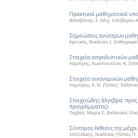
Πρακτικοί μαθηματικοί υπο
Βαλαβάνης, Ε.
(
Μιχ. Σαλίβερου Α
Σημειώσεις ανώτερων μαθημ
Κριτικός, Νικόλαος Ι.
(
Λιθογραφεί
Στοιχεία ασφαλιστικών μα
Λαμπίρης, Κωνσταντίνος Ν.
(
Τύπ
Στοιχεία οικονομικών μαθ
Λαμπίρης, Κ. Ν.
(
Τύποις "Εκδοτική
Στοιχειώδης άλγεβρα: προς
προγράμματος)
Ζερβού, Μαρία Σ.
(
Εκδοτικός Οίκ
Σύντομος έκθεσις της μέχρ
Χατζιδάκης, Νικόλαος
(
Τύποις Π.