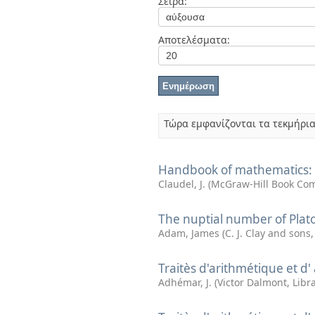
Σειρά:
Διπλωματικές Εργασίες
Πολιτικές Πρόσβασης
Ανά Ημερομηνία
Έκδοσης
Αποτελέσματα:
Συγγραφείς
Τίτλοι
Θέματα
Τώρα εμφανίζονται τα τεκμήρια
Handbook of mathematics: 
Claudel, J.
(
McGraw-Hill Book Co
The nuptial number of Plato:
Adam, James
(
C. J. Clay and sons
Traitès d'arithmétique et d'
Adhémar, J.
(
Victor Dalmont, Libr