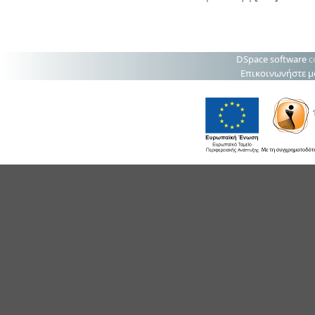
DSpace software
c
Επικοινωνήστε μ