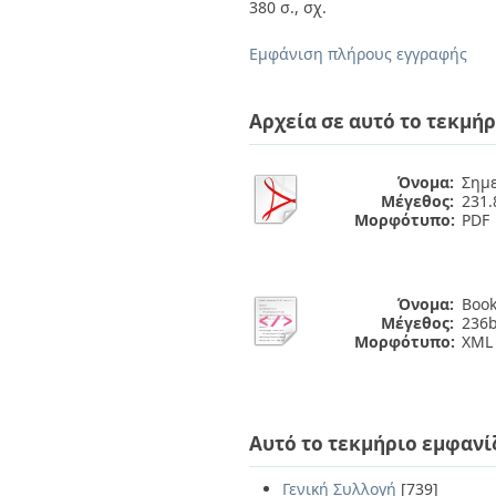
Διπλωματικές Εργασίες
380 σ., σχ.
Πολιτικές Πρόσβασης
Ανά Ημερομηνία
Έκδοσης
Εμφάνιση πλήρους εγγραφής
Συγγραφείς
Τίτλοι
Θέματα
Αρχεία σε αυτό το τεκμήρ
Όνομα:
Σημε
Μέγεθος:
231
Μορφότυπο:
PDF
Όνομα:
Book
Μέγεθος:
236b
Μορφότυπο:
XML
Αυτό το τεκμήριο εμφανί
Γενική Συλλογή
[739]