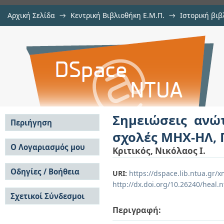
Αρχική Σελίδα
→
Κεντρική Βιβλιοθήκη Ε.Μ.Π.
→
Ιστορική βιβ
Σημειώσεις ανώτερων μαθηματικών
Εμφάνιση Τεκμηρίου
Αποθετήριο DSpace/Manakin
και Τ.Μ
Σημειώσεις ανώ
Περιήγηση
σχολές ΜΗΧ-ΗΛ, 
Σε όλο το DSpace
Ο Λογαριασμός μου
Κριτικός, Νικόλαος Ι.
Κοινότητες & Συλλογές
Σύνδεση
Ανά Ημερομηνία
Οδηγίες / Βοήθεια
Εγγραφή
URI:
https://dspace.lib.ntua.gr
Έκδοσης
http://dx.doi.org/10.26240/heal.
Οδηγίες Υποβολής
Συγγραφείς
Σχετικοί Σύνδεσμοι
Οδηγίες Χρήσης ΙΑ
Τίτλοι
Συχνές Ερωτήσεις
Θέματα
Περιγραφή:
Οδηγίες Υποβολής -
Αυτή η Συλλογή