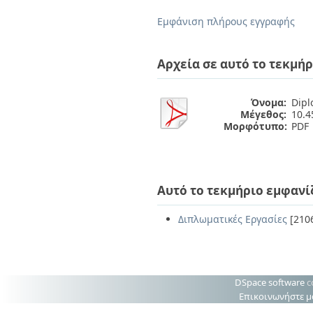
Διπλωματικές Εργασίες
Πολιτικές Πρόσβασης
Ανά Ημερομηνία
Εμφάνιση πλήρους εγγραφής
Έκδοσης
Συγγραφείς
Τίτλοι
Αρχεία σε αυτό το τεκμήρ
Θέματα
Όνομα:
Dipl
Μέγεθος:
10.
Μορφότυπο:
PDF
Αυτό το τεκμήριο εμφανί
Διπλωματικές Εργασίες
[210
DSpace software
c
Επικοινωνήστε μ