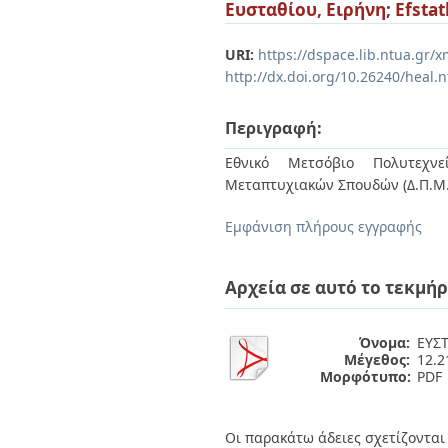
Διπλωματικές Εργασίες
Ευσταθίου, Ειρήνη
;
Efstat
Πολιτικές Πρόσβασης
Ανά Ημερομηνία
Έκδοσης
URI:
https://dspace.lib.ntua.gr
Συγγραφείς
http://dx.doi.org/10.26240/heal.
Τίτλοι
Θέματα
Περιγραφή:
Εθνικό Μετσόβιο Πολυτεχνεί
Μεταπτυχιακών Σπουδών (Δ.Π.Μ.
Εμφάνιση πλήρους εγγραφής
Αρχεία σε αυτό το τεκμήρ
Όνομα:
ΕΥΣΤ
Μέγεθος:
12.
Μορφότυπο:
PDF
Οι παρακάτω άδειες σχετίζονται 