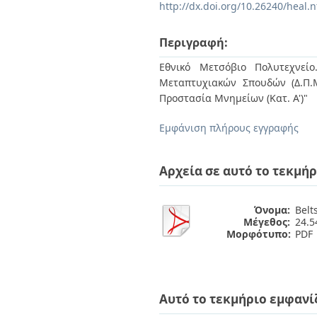
Διπλωματικές Εργασίες
http://dx.doi.org/10.26240/heal.
Πολιτικές Πρόσβασης
Ανά Ημερομηνία
Έκδοσης
Περιγραφή:
Συγγραφείς
Τίτλοι
Εθνικό Μετσόβιο Πολυτεχνείο
Θέματα
Μεταπτυχιακών Σπουδών (Δ.Π.
Προστασία Μνημείων (Κατ. Α')"
Εμφάνιση πλήρους εγγραφής
Αρχεία σε αυτό το τεκμήρ
Όνομα:
Belt
Μέγεθος:
24.
Μορφότυπο:
PDF
Αυτό το τεκμήριο εμφανί