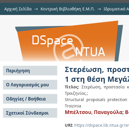
Αρχική Σελίδα
→
Κεντρική Βιβλιοθήκη Ε.Μ.Π.
→
Ιδρυματικό 
Στερέωση, προστασία και ανάδειξ
Εργασίες
→
Εμφάνιση Τεκμηρίου
Αποθετήριο DSpace/Manakin
Μαγούλα, Γαλατά Τροιζηνίας.
Στερέωση, προστ
Περιήγηση
1 στη θέση Μεγά
Σε όλο το DSpace
Ο Λογαριασμός μου
Τίτλος:
Στερέωση, προστασία 
Κοινότητες & Συλλογές
Τροιζηνίας.;
Σύνδεση
Ανά Ημερομηνία
Οδηγίες / Βοήθεια
Εγγραφή
Structural proposals protectio
Έκδοσης
Troizinia
Οδηγίες Υποβολής
Συγγραφείς
Μπέλτσου, Παναγούλα
;
B
Σχετικοί Σύνδεσμοι
Οδηγίες Χρήσης ΙΑ
Τίτλοι
Συχνές Ερωτήσεις
Θέματα
Οδηγίες Υποβολής -
URI:
https://dspace.lib.ntua.gr
Αυτή η Συλλογή