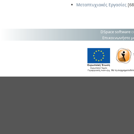
Μεταπτυχιακές Εργασίες
[68
DSpace software
c
Επικοινωνήστε μ