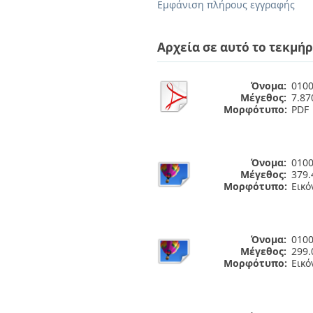
Διπλωματικές Εργασίες
Εμφάνιση πλήρους εγγραφής
Πολιτικές Πρόσβασης
Ανά Ημερομηνία
Έκδοσης
Αρχεία σε αυτό το τεκμήρ
Συγγραφείς
Τίτλοι
Θέματα
Όνομα:
0100
Μέγεθος:
7.8
Μορφότυπο:
PDF
Όνομα:
0100
Μέγεθος:
379.
Μορφότυπο:
Εικό
Όνομα:
0100
Μέγεθος:
299.
Μορφότυπο:
Εικό