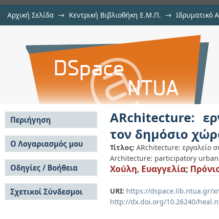
Αρχική Σελίδα
→
Κεντρική Βιβλιοθήκη Ε.Μ.Π.
→
Ιδρυματικό 
ARchitecture: εργαλείο συμμετοχι
Εργασίες
→
Εμφάνιση Τεκμηρίου
Αποθετήριο DSpace/Manakin
ARchitecture: ε
Περιήγηση
τον δημόσιο χώρ
Σε όλο το DSpace
Ο Λογαριασμός μου
Τίτλος:
ARchitecture: εργαλείο 
Κοινότητες & Συλλογές
Architecture: participatory urban
Σύνδεση
Ανά Ημερομηνία
Οδηγίες / Βοήθεια
Χούλη, Ευαγγελία
;
Πρόνιο
Εγγραφή
Έκδοσης
Οδηγίες Υποβολής
Συγγραφείς
URI:
https://dspace.lib.ntua.gr
Σχετικοί Σύνδεσμοι
Οδηγίες Χρήσης ΙΑ
Τίτλοι
http://dx.doi.org/10.26240/heal.
Συχνές Ερωτήσεις
Θέματα
Οδηγίες Υποβολής -
Αυτή η Συλλογή