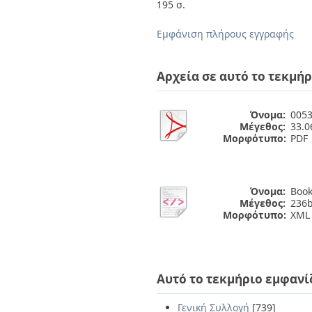
Διπλωματικές Εργασίες
195 σ.
Πολιτικές Πρόσβασης
Ανά Ημερομηνία
Έκδοσης
Εμφάνιση πλήρους εγγραφής
Συγγραφείς
Τίτλοι
Θέματα
Αρχεία σε αυτό το τεκμήρ
Όνομα:
0053
Μέγεθος:
33.
Μορφότυπο:
PDF
Όνομα:
Book
Μέγεθος:
236b
Μορφότυπο:
XML
Αυτό το τεκμήριο εμφανί
Γενική Συλλογή
[739]