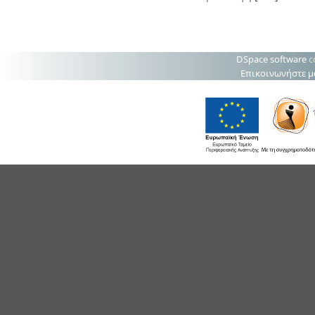
DSpace software
c
Επικοινωνήστε μ