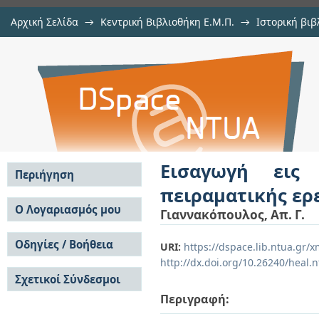
Αρχική Σελίδα
→
Κεντρική Βιβλιοθήκη Ε.Μ.Π.
→
Ιστορική βιβ
Εισαγωγή εις την ακτινοβιολογίαν
Εμφάνιση Τεκμηρίου
Αποθετήριο DSpace/Manakin
Εισαγωγή εις 
Περιήγηση
πειραματικής ερ
Σε όλο το DSpace
Ο Λογαριασμός μου
Γιαννακόπουλος, Απ. Γ.
Κοινότητες & Συλλογές
Σύνδεση
Ανά Ημερομηνία
Οδηγίες / Βοήθεια
Εγγραφή
URI:
https://dspace.lib.ntua.gr
Έκδοσης
http://dx.doi.org/10.26240/heal.
Οδηγίες Υποβολής
Συγγραφείς
Σχετικοί Σύνδεσμοι
Οδηγίες Χρήσης ΙΑ
Τίτλοι
Συχνές Ερωτήσεις
Θέματα
Περιγραφή:
Οδηγίες Υποβολής -
Αυτή η Συλλογή