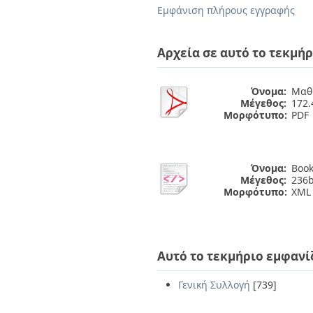
Διπλωματικές Εργασίες
Εμφάνιση πλήρους εγγραφής
Πολιτικές Πρόσβασης
Ανά Ημερομηνία
Έκδοσης
Συγγραφείς
Αρχεία σε αυτό το τεκμήρ
Τίτλοι
Θέματα
Όνομα:
Μαθή
Μέγεθος:
172
Μορφότυπο:
PDF
Όνομα:
Book
Μέγεθος:
236b
Μορφότυπο:
XML
Αυτό το τεκμήριο εμφανί
Γενική Συλλογή
[739]