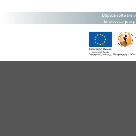
DSpace software
c
Επικοινωνήστε μ