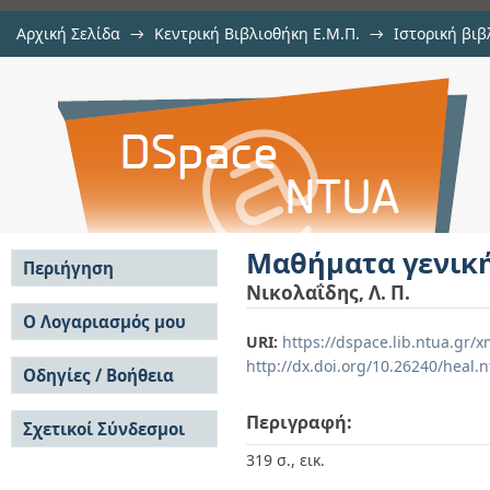
Αρχική Σελίδα
→
Κεντρική Βιβλιοθήκη Ε.Μ.Π.
→
Ιστορική βιβ
Μαθήματα γενικής μεταλλουργίας
Εμφάνιση Τεκμηρίου
Αποθετήριο DSpace/Manakin
Μαθήματα γενική
Περιήγηση
Νικολαΐδης, Λ. Π.
Σε όλο το DSpace
Ο Λογαριασμός μου
URI:
https://dspace.lib.ntua.gr
Κοινότητες & Συλλογές
Σύνδεση
http://dx.doi.org/10.26240/heal.
Ανά Ημερομηνία
Οδηγίες / Βοήθεια
Εγγραφή
Έκδοσης
Οδηγίες Υποβολής
Συγγραφείς
Περιγραφή:
Σχετικοί Σύνδεσμοι
Οδηγίες Χρήσης ΙΑ
Τίτλοι
Συχνές Ερωτήσεις
Θέματα
319 σ., εικ.
Οδηγίες Υποβολής -
Αυτή η Συλλογή