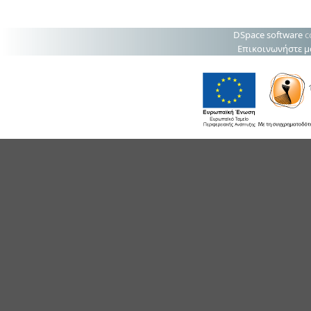
DSpace software
c
Επικοινωνήστε μ