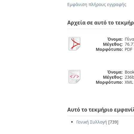
Διπλωματικές Εργασίες
Εμφάνιση πλήρους εγγραφής
Πολιτικές Πρόσβασης
Ανά Ημερομηνία
Έκδοσης
Συγγραφείς
Αρχεία σε αυτό το τεκμήρ
Τίτλοι
Θέματα
Όνομα:
Πίνα
Μέγεθος:
76.
Μορφότυπο:
PDF
Όνομα:
Book
Μέγεθος:
236b
Μορφότυπο:
XML
Αυτό το τεκμήριο εμφανί
Γενική Συλλογή
[739]