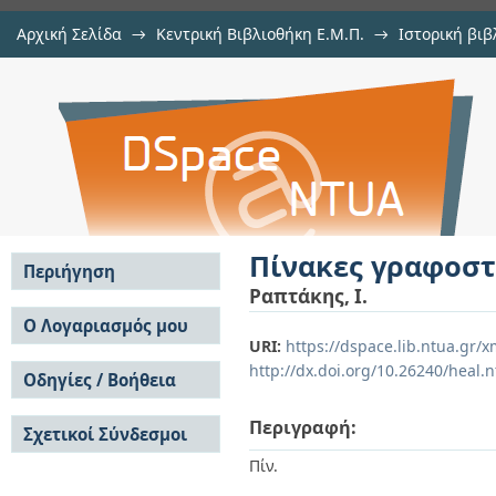
Αρχική Σελίδα
→
Κεντρική Βιβλιοθήκη Ε.Μ.Π.
→
Ιστορική βιβ
Πίνακες γραφοστατικής
Εμφάνιση Τεκμηρίου
Αποθετήριο DSpace/Manakin
Πίνακες γραφοστ
Περιήγηση
Ραπτάκης, Ι.
Σε όλο το DSpace
Ο Λογαριασμός μου
URI:
https://dspace.lib.ntua.gr
Κοινότητες & Συλλογές
Σύνδεση
http://dx.doi.org/10.26240/heal.
Ανά Ημερομηνία
Οδηγίες / Βοήθεια
Εγγραφή
Έκδοσης
Οδηγίες Υποβολής
Συγγραφείς
Περιγραφή:
Σχετικοί Σύνδεσμοι
Οδηγίες Χρήσης ΙΑ
Τίτλοι
Συχνές Ερωτήσεις
Θέματα
Πίν.
Οδηγίες Υποβολής -
Αυτή η Συλλογή