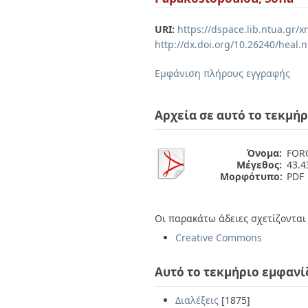
Διπλωματικές Εργασίες
Πολιτικές Πρόσβασης
Ανά Ημερομηνία
URI:
https://dspace.lib.ntua.gr
Έκδοσης
http://dx.doi.org/10.26240/heal.
Συγγραφείς
Τίτλοι
Εμφάνιση πλήρους εγγραφής
Θέματα
Αρχεία σε αυτό το τεκμήρ
Όνομα:
FORO
Μέγεθος:
43.
Μορφότυπο:
PDF
Οι παρακάτω άδειες σχετίζονται 
Creative Commons
Αυτό το τεκμήριο εμφανί
Διαλέξεις
[1875]