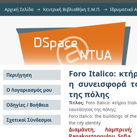
Αρχική Σελίδα
→
Κεντρική Βιβλιοθήκη Ε.Μ.Π.
→
Ιδρυματικό 
Foro Italico: κτήρια Ιταλοκρατία
Εμφάνιση Τεκμηρίου
Αποθετήριο DSpace/Manakin
στην συγκρότηση της ταυτότητας 
Foro Italico: κτ
Περιήγηση
η συνεισφορά τ
Σε όλο το DSpace
Ο Λογαριασμός μου
της πόλης
Κοινότητες & Συλλογές
Σύνδεση
Ανά Ημερομηνία
Τίτλος:
Foro Italico: κτήρια Ι
Οδηγίες / Βοήθεια
Εγγραφή
Έκδοσης
ταυτότητας της πόλης;
Οδηγίες Υποβολής
Συγγραφείς
Fοro Italico: the buildings of th
Σχετικοί Σύνδεσμοι
Οδηγίες Χρήσης ΙΑ
Τίτλοι
the city identity
Συχνές Ερωτήσεις
Θέματα
Διαμάντη, Λαμπρινή
Οδηγίες Υποβολής -
Papakostopoulou, Sofia
Αυτή η Συλλογή