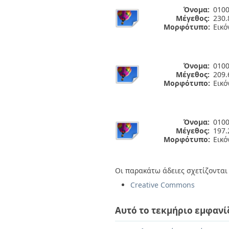
Όνομα:
0100
Μέγεθος:
230.
Μορφότυπο:
Εικό
Όνομα:
0100
Μέγεθος:
209.
Μορφότυπο:
Εικό
Όνομα:
0100
Μέγεθος:
197.
Μορφότυπο:
Εικό
Οι παρακάτω άδειες σχετίζονται 
Creative Commons
Αυτό το τεκμήριο εμφανί