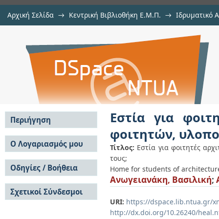
Αρχική Σελίδα
→
Κεντρική Βιβλιοθήκη Ε.Μ.Π.
→
Ιδρυματικό 
Εστία για φοιτητές αρχιτεκ
Εργασίες
→
Εμφάνιση Τεκμηρίου
Αποθετήριο DSpace/Manakin
υλοποίησης & ανάδειξης του έργο
Εστία για φοιτ
Περιήγηση
φοιτητών, υλοπο
Σε όλο το DSpace
Ο Λογαριασμός μου
Τίτλος:
Εστία για φοιτητές αρχ
Κοινότητες & Συλλογές
τους;
Σύνδεση
Ανά Ημερομηνία
Οδηγίες / Βοήθεια
Εγγραφή
Home for students of architectur
Έκδοσης
Ανωγειανάκη, Βασιλική
;
Οδηγίες Υποβολής
Συγγραφείς
Σχετικοί Σύνδεσμοι
Οδηγίες Χρήσης ΙΑ
Τίτλοι
URI:
https://dspace.lib.ntua.gr
Συχνές Ερωτήσεις
Θέματα
Οδηγίες Υποβολής -
http://dx.doi.org/10.26240/heal.
Αυτή η Συλλογή