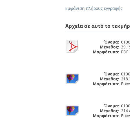
Διπλωματικές Εργασίες
Πολιτικές Πρόσβασης
Ανά Ημερομηνία
Εμφάνιση πλήρους εγγραφής
Έκδοσης
Συγγραφείς
Τίτλοι
Αρχεία σε αυτό το τεκμήρ
Θέματα
Όνομα:
0100
Μέγεθος:
39.
Μορφότυπο:
PDF
Όνομα:
0100
Μέγεθος:
218.
Μορφότυπο:
Εικό
Όνομα:
0100
Μέγεθος:
214.
Μορφότυπο:
Εικό