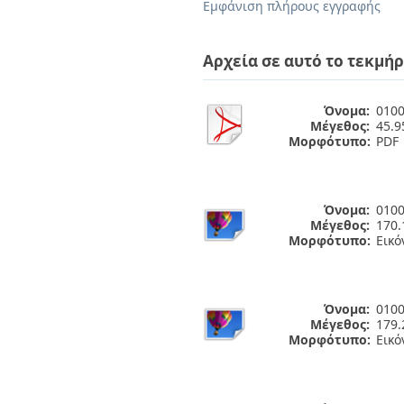
Διπλωματικές Εργασίες
Εμφάνιση πλήρους εγγραφής
Πολιτικές Πρόσβασης
Ανά Ημερομηνία
Έκδοσης
Αρχεία σε αυτό το τεκμήρ
Συγγραφείς
Τίτλοι
Θέματα
Όνομα:
0100
Μέγεθος:
45.
Μορφότυπο:
PDF
Όνομα:
0100
Μέγεθος:
170.
Μορφότυπο:
Εικό
Όνομα:
0100
Μέγεθος:
179.
Μορφότυπο:
Εικό