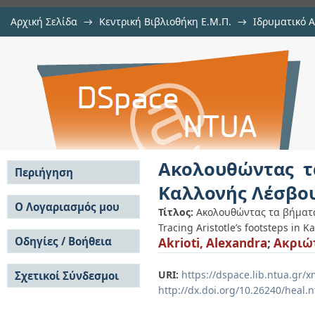
Αρχική Σελίδα
→
Κεντρική Βιβλιοθήκη Ε.Μ.Π.
→
Ιδρυματικό 
Ακολουθώντας τα βήματα του Αρι
Εργασίες
→
Εμφάνιση Τεκμηρίου
Αποθετήριο DSpace/Manakin
Ακολουθώντας τ
Περιήγηση
Καλλονής Λέσβο
Σε όλο το DSpace
Ο Λογαριασμός μου
Τίτλος:
Ακολουθώντας τα βήματα
Κοινότητες & Συλλογές
Tracing Aristotle’s footsteps in Ka
Σύνδεση
Ανά Ημερομηνία
Οδηγίες / Βοήθεια
Akrioti, Alexandra
;
Ακριώ
Εγγραφή
Έκδοσης
Οδηγίες Υποβολής
Συγγραφείς
URI:
https://dspace.lib.ntua.gr
Σχετικοί Σύνδεσμοι
Οδηγίες Χρήσης ΙΑ
Τίτλοι
http://dx.doi.org/10.26240/heal.
Συχνές Ερωτήσεις
Θέματα
Οδηγίες Υποβολής -
Αυτή η Συλλογή