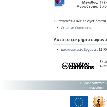
Μέγεθος:
179.
Μορφότυπο:
Εικό
Οι παρακάτω άδειες σχετίζονται 
Creative Commons
Αυτό το τεκμήριο εμφανί
Διπλωματικές Εργασίες
[210
Εκτό
Ανα
DSpace software
c
Επικοινωνήστε μ