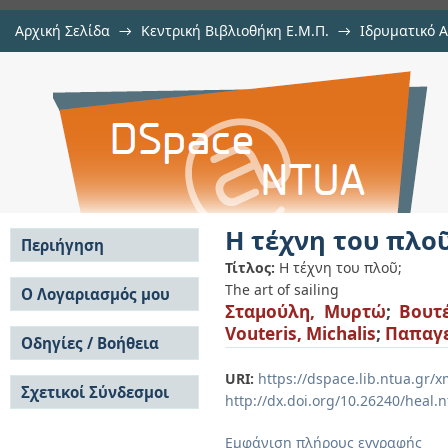
Αρχική Σελίδα
→
Κεντρική Βιβλιοθήκη Ε.Μ.Π.
→
Ιδρυματικό 
Η τέχνη του πλοῦ
Εργασίες
→
Εμφάνιση Τεκμηρίου
Αποθετήριο DSpace/Manakin
Η τέχνη του πλο
Περιήγηση
Τίτλος:
Η τέχνη του πλοῦ;
Σε όλο το DSpace
The art of sailing
Ο Λογαριασμός μου
Σταμούλη, Μυρτώ
;
Βουτ
Κοινότητες & Συλλογές
Σύνδεση
Vouteris, Michalis
;
Παπαγε
Ανά Ημερομηνία
Οδηγίες / Βοήθεια
Εγγραφή
Έκδοσης
Οδηγίες Υποβολής
Συγγραφείς
URI:
https://dspace.lib.ntua.gr
Σχετικοί Σύνδεσμοι
Οδηγίες Χρήσης ΙΑ
Τίτλοι
http://dx.doi.org/10.26240/heal.
Συχνές Ερωτήσεις
Θέματα
Οδηγίες Υποβολής -
Εμφάνιση πλήρους εγγραφής
Αυτή η Συλλογή