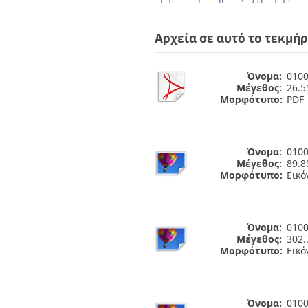
Διπλωματικές Εργασίες
Πολιτικές Πρόσβασης
Ανά Ημερομηνία
Έκδοσης
Αρχεία σε αυτό το τεκμήρ
Συγγραφείς
Τίτλοι
Θέματα
Όνομα:
0100
Μέγεθος:
26.
Μορφότυπο:
PDF
Όνομα:
0100
Μέγεθος:
89.8
Μορφότυπο:
Εικό
Όνομα:
0100
Μέγεθος:
302.
Μορφότυπο:
Εικό
Όνομα:
0100