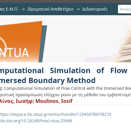
κη Ε.Μ.Π.
→
Ιδρυματικό Αποθετήριο
→
Διδακτορικές
lation of Flow Control with th
mputational Simulation of Flow
mersed Boundary Method
ς:
Computational Simulation of Flow Control with the Immersed B
γιστική προσομοίωση ελέγχου ροών με τη μέθοδο του εμβαπτισμέ
ίνος, Ιωσήφ
;
Moulinos, Iosif
ttps://dspace.lib.ntua.gr/xmlui/handle/123456789/58270
//dx.doi.org/10.26240/heal.ntua.25966