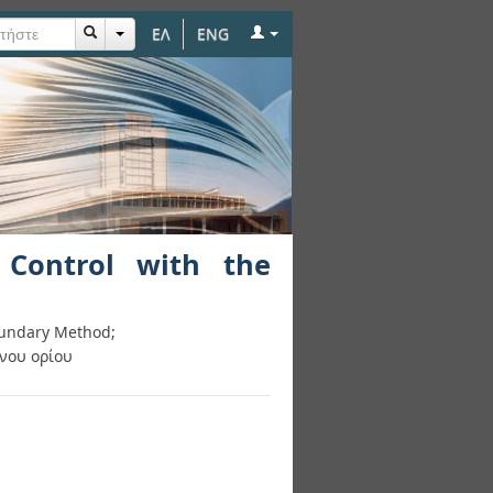
ΕΛ
ENG
e Immersed Boundary
 Control with the
oundary Method;
νου ορίου