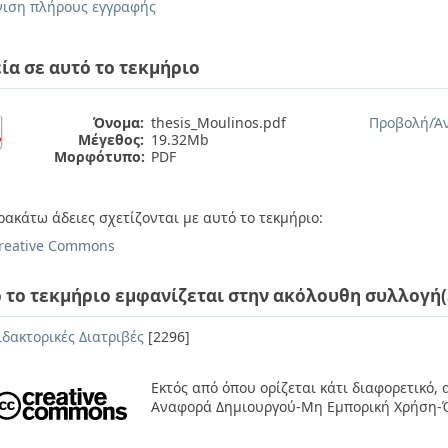
ιση πλήρους εγγραφής
ία σε αυτό το τεκμήριο
Όνομα:
thesis_Moulinos.pdf
Προβολή/
Ά
Μέγεθος:
19.32Mb
Μορφότυπο:
PDF
ρακάτω άδειες σχετίζονται με αυτό το τεκμήριο:
reative Commons
 το τεκμήριο εμφανίζεται στην ακόλουθη συλλογή(
ιδακτορικές Διατριβές
[2296]
Εκτός από όπου ορίζεται κάτι διαφορετικό,
Αναφορά Δημιουργού-Μη Εμπορική Χρήση-Ό