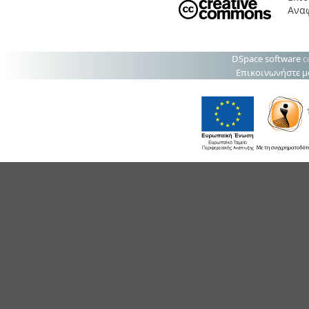
Ανα
DSpace software
c
Επικοινωνήστε μ