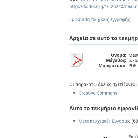
Διπλωματικές Εργασίες
http://dx.doi.org/10.26240/heal.
Πολιτικές Πρόσβασης
Ανά Ημερομηνία
Έκδοσης
Εμφάνιση πλήρους εγγραφής
Συγγραφείς
Τίτλοι
Θέματα
Αρχεία σε αυτό το τεκμήρ
Όνομα:
Mast
Μέγεθος:
5.7
Μορφότυπο:
PDF
Οι παρακάτω άδειες σχετίζονται 
Creative Commons
Αυτό το τεκμήριο εμφανί
Μεταπτυχιακές Εργασίες
[68
Εκτό