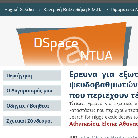
Αρχική Σελίδα
→
Κεντρική Βιβλιοθήκη Ε.Μ.Π.
→
Ιδρυματικό 
Ερευνα για εξωτικές διασπάσει
Εργασίες
→
Εμφάνιση Τεκμηρίου
Αποθετήριο DSpace/Manakin
μποζονίων με τελικές καταστάσει
Ερευνα για εξωτ
Περιήγηση
ψευδοβαθμωτών
Σε όλο το DSpace
Ο Λογαριασμός μου
που περιέχουν τ
Κοινότητες & Συλλογές
Σύνδεση
Ανά Ημερομηνία
Τίτλος:
Ερευνα για εξωτικές 
Οδηγίες / Βοήθεια
Εγγραφή
Έκδοσης
καταστάσεις που περιέχουν τέσσ
Οδηγίες Υποβολής
Συγγραφείς
Search for Higgs exotic decays to
Σχετικοί Σύνδεσμοι
Οδηγίες Χρήσης ΙΑ
Τίτλοι
Athanasiou, Elena
;
Αθανασ
Συχνές Ερωτήσεις
Θέματα
Οδηγίες Υποβολής -
Αυτή η Συλλογή
URI:
https://dspace.lib.ntua.gr