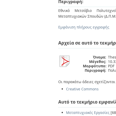
Περιγραφή:
Διπλωματικές Εργασίες
Πολιτικές Πρόσβασης
Ανά Ημερομηνία
Εθνικό Μετσόβιο Πολυτεχνεί
Έκδοσης
Μεταπτυχιακών Σπουδών (Δ.Π.Μ.
Συγγραφείς
Τίτλοι
Εμφάνιση πλήρους εγγραφής
Θέματα
Αρχεία σε αυτό το τεκμήρ
Όνομα:
Thes
Μέγεθος:
10.
Μορφότυπο:
PDF
Περιγραφή:
Πoλι
Οι παρακάτω άδειες σχετίζονται 
Creative Commons
Αυτό το τεκμήριο εμφανί
Μεταπτυχιακές Εργασίες
[68