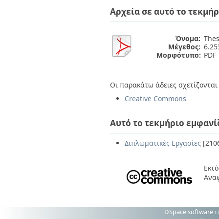
Διπλωματικές Εργασίες
Αρχεία σε αυτό το τεκμήρ
Πολιτικές Πρόσβασης
Ανά Ημερομηνία
Έκδοσης
Συγγραφείς
Όνομα:
Thes
Τίτλοι
Μέγεθος:
6.2
Θέματα
Μορφότυπο:
PDF
Οι παρακάτω άδειες σχετίζονται 
Creative Commons
Αυτό το τεκμήριο εμφανί
Διπλωματικές Εργασίες
[210
Εκτό
Αναφ
DSpace software
c