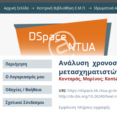
Αρχική Σελίδα
→
Κεντρική Βιβλιοθήκη Ε.Μ.Π.
→
Ιδρυματικό 
Ανάλυση χρονοσειρών με χρήση 
Εργασίες
→
Εμφάνιση Τεκμηρίου
Αποθετήριο DSpace/Manakin
Ανάλυση χρονοσ
Περιήγηση
μετασχηματιστώ
Σε όλο το DSpace
Ο Λογαριασμός μου
Κονταράς, Μαρίνος
;
Konta
Κοινότητες & Συλλογές
Σύνδεση
Ανά Ημερομηνία
Οδηγίες / Βοήθεια
Εγγραφή
URI:
https://dspace.lib.ntua.gr
Έκδοσης
http://dx.doi.org/10.26240/heal.
Οδηγίες Υποβολής
Συγγραφείς
Σχετικοί Σύνδεσμοι
Οδηγίες Χρήσης ΙΑ
Τίτλοι
Εμφάνιση πλήρους εγγραφής
Συχνές Ερωτήσεις
Θέματα
Οδηγίες Υποβολής -
Αυτή η Συλλογή