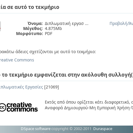
ία σε αυτό το τεκμήριο
Όνομα:
Διπλωματική εργασ ...
Προβολή/
Ά
Μέγεθος:
4.875Mb
Μορφότυπο:
PDF
ρακάτω άδειες σχετίζονται με αυτό το τεκμήριο:
reative Commons
 το τεκμήριο εμφανίζεται στην ακόλουθη συλλογή(
ιπλωματικές Εργασίες
[21069]
Εκτός από όπου ορίζεται κάτι διαφορετικό,
Αναφορά Δημιουργού-Μη Εμπορική Χρήση-Ό
DSpace software
copyright © 2002-2011
Duraspace