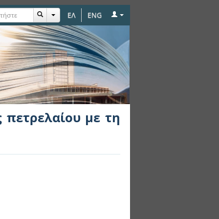
ΕΛ
ENG
τη μέθοδο ισοζυγίου
 πετρελαίου με τη