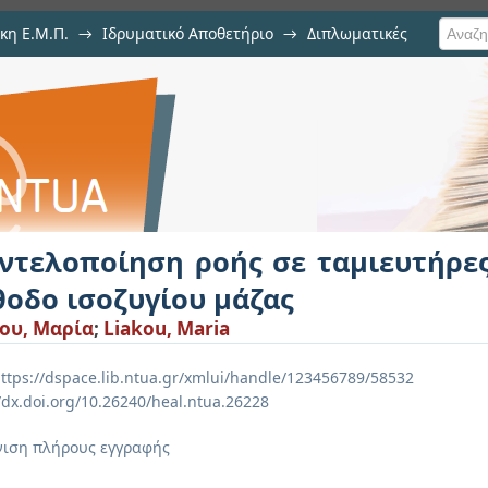
κη Ε.Μ.Π.
→
Ιδρυματικό Αποθετήριο
→
Διπλωματικές
 σε ταμιευτήρες πετρελαίου με 
ντελοποίηση ροής σε ταμιευτήρες
θοδο ισοζυγίου μάζας
ου, Μαρία
;
Liakou, Maria
ttps://dspace.lib.ntua.gr/xmlui/handle/123456789/58532
//dx.doi.org/10.26240/heal.ntua.26228
ιση πλήρους εγγραφής