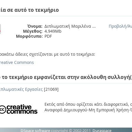
ία σε αυτό το τεκμήριο
Όνομα:
Διπλωματική Μαριλένα ...
Προβολή/
Ά
Μέγεθος:
4.949Mb
Μορφότυπο:
PDF
ρακάτω άδειες σχετίζονται με αυτό το τεκμήριο:
reative Commons
 το τεκμήριο εμφανίζεται στην ακόλουθη συλλογή(
ιπλωματικές Εργασίες
[21069]
Εκτός από όπου ορίζεται κάτι διαφορετικό,
Αναφορά Δημιουργού-Μη Εμπορική Χρήση-Ό
DSpace software
copyright © 2002-2011
Duraspace