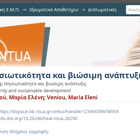
κη Ε.Μ.Π.
→
Ιδρυματικό Αποθετήριο
→
Διπλωματικές
βιώσιμη ανάπτυξη
σιωτικότητα και βιώσιμη ανάπτυξ
ς:
Νησιωτικότητα και βιώσιμη ανάπτυξη;
arity and sustainable development
ού, Μαρία Ελένη
;
Veniou, Maria Eleni
ttps://dspace.lib.ntua.gr/xmlui/handle/123456789/58554
//dx.doi.org/10.26240/heal.ntua.26250
ιση πλήρους εγγραφής