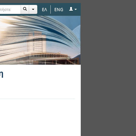
ΕΛ
ENG
η