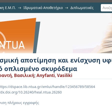
κη Ε.Μ.Π.
→
Ιδρυματικό Αποθετήριο
→
Διπλωματικές
η και ενίσχυση υφιστάμενης γέφ
ισμική αποτίμηση και ενίσχυση υ
ό οπλισμένο σκυρόδεμα
αντή, Βασιλική
;
Anyfanti, Vasiliki
ttps://dspace.lib.ntua.gr/xmlui/handle/123456789/58564
//dx.doi.org/10.26240/heal.ntua.26260
ιση πλήρους εγγραφής