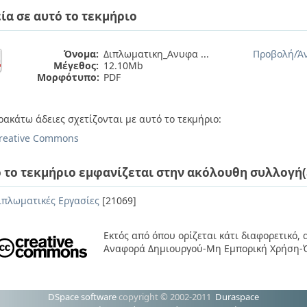
ία σε αυτό το τεκμήριο
Όνομα:
Διπλωματικη_Ανυφα ...
Προβολή/
Ά
Μέγεθος:
12.10Mb
Μορφότυπο:
PDF
ρακάτω άδειες σχετίζονται με αυτό το τεκμήριο:
reative Commons
 το τεκμήριο εμφανίζεται στην ακόλουθη συλλογή(
ιπλωματικές Εργασίες
[21069]
Εκτός από όπου ορίζεται κάτι διαφορετικό,
Αναφορά Δημιουργού-Μη Εμπορική Χρήση-Ό
DSpace software
copyright © 2002-2011
Duraspace