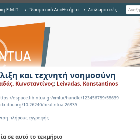
κη Ε.Μ.Π.
→
Ιδρυματικό Αποθετήριο
→
Διπλωματικές
ή νοημοσύνη
έλιξη και τεχνητή νοημοσύνη
αδάς, Κωνσταντίνος
;
Leivadas, Konstantinos
ttps://dspace.lib.ntua.gr/xmlui/handle/123456789/58639
//dx.doi.org/10.26240/heal.ntua.26335
ιση πλήρους εγγραφής
ία σε αυτό το τεκμήριο