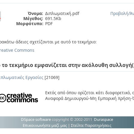
Όνομα:
Διπλωματική.pdf
Προβολή/
Ά
Μέγεθος:
691.5Kb
Μορφότυπο:
PDF
ρακάτω άδειες σχετίζονται με αυτό το τεκμήριο:
reative Commons
 το τεκμήριο εμφανίζεται στην ακόλουθη συλλογή(
ιπλωματικές Εργασίες
[21069]
Εκτός από όπου ορίζεται κάτι διαφορετικό,
Αναφορά Δημιουργού-Μη Εμπορική Χρήση-Ό
DSpace software
copyright © 2002-2011
Duraspace
Επικοινωνήστε μαζί μας
|
Στείλτε Παρατηρήσεις