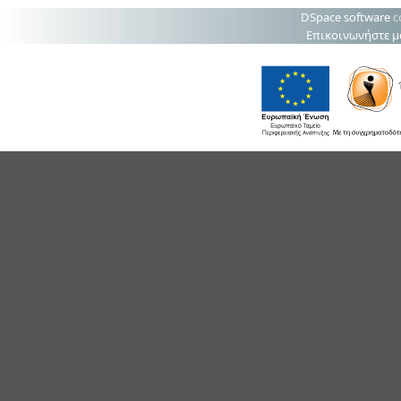
DSpace software
c
Επικοινωνήστε μ