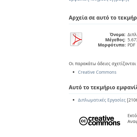
Διπλωματικές Εργασίες
Πολιτικές Πρόσβασης
Ανά Ημερομηνία
Έκδοσης
Αρχεία σε αυτό το τεκμήρ
Συγγραφείς
Τίτλοι
Θέματα
Όνομα:
Διπλ
Μέγεθος:
5.6
Μορφότυπο:
PDF
Οι παρακάτω άδειες σχετίζονται 
Creative Commons
Αυτό το τεκμήριο εμφανί
Διπλωματικές Εργασίες
[210
Εκτό
Ανα