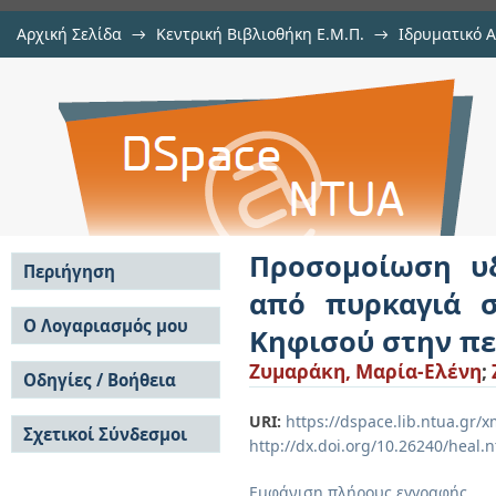
Αρχική Σελίδα
→
Κεντρική Βιβλιοθήκη Ε.Μ.Π.
→
Ιδρυματικό 
Προσομοίωση υδρολογικής απόκ
Εργασίες
→
Εμφάνιση Τεκμηρίου
Αποθετήριο DSpace/Manakin
τμήμα της λεκάνης απορροής του
Αττικής.
Προσομοίωση υδ
Περιήγηση
από πυρκαγιά 
Σε όλο το DSpace
Ο Λογαριασμός μου
Κηφισού στην πε
Κοινότητες & Συλλογές
Σύνδεση
Ζυμαράκη, Μαρία-Ελένη
;
Ανά Ημερομηνία
Οδηγίες / Βοήθεια
Εγγραφή
Έκδοσης
Οδηγίες Υποβολής
Συγγραφείς
URI:
https://dspace.lib.ntua.gr
Σχετικοί Σύνδεσμοι
Οδηγίες Χρήσης ΙΑ
Τίτλοι
http://dx.doi.org/10.26240/heal.
Συχνές Ερωτήσεις
Θέματα
Οδηγίες Υποβολής -
Εμφάνιση πλήρους εγγραφής
Αυτή η Συλλογή