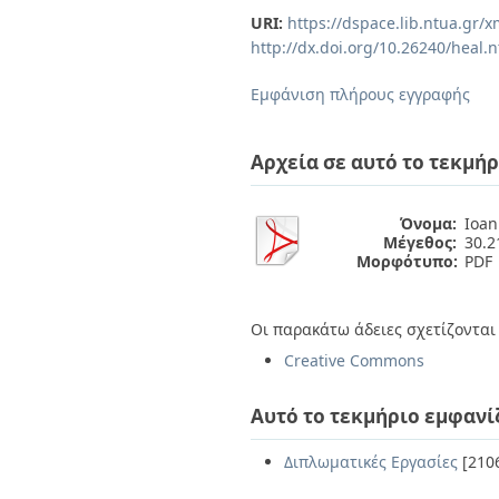
Διπλωματικές Εργασίες
URI:
https://dspace.lib.ntua.gr
Πολιτικές Πρόσβασης
Ανά Ημερομηνία
http://dx.doi.org/10.26240/heal.
Έκδοσης
Συγγραφείς
Εμφάνιση πλήρους εγγραφής
Τίτλοι
Θέματα
Αρχεία σε αυτό το τεκμήρ
Όνομα:
Ioan
Μέγεθος:
30.
Μορφότυπο:
PDF
Οι παρακάτω άδειες σχετίζονται 
Creative Commons
Αυτό το τεκμήριο εμφανί
Διπλωματικές Εργασίες
[210