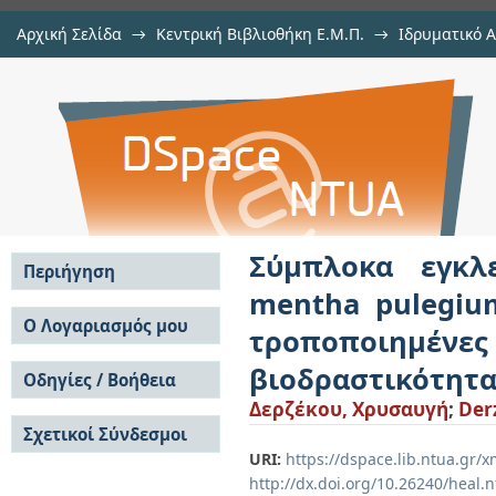
Αρχική Σελίδα
→
Κεντρική Βιβλιοθήκη Ε.Μ.Π.
→
Ιδρυματικό 
Σύμπλοκα εγκλεισμού αιθερίο
Εργασίες
→
Εμφάνιση Τεκμηρίου
Αποθετήριο DSpace/Manakin
(φλισκούνι) σε β-κυκλοδεξτρίνη 
αξιολόγηση της βιοδραστικότητας
Σύμπλοκα εγκλ
Περιήγηση
mentha pulegium
Σε όλο το DSpace
Ο Λογαριασμός μου
τροποποιημένες
Κοινότητες & Συλλογές
Σύνδεση
βιοδραστικότητα
Ανά Ημερομηνία
Οδηγίες / Βοήθεια
Εγγραφή
Έκδοσης
Δερζέκου, Χρυσαυγή
;
Der
Οδηγίες Υποβολής
Συγγραφείς
Σχετικοί Σύνδεσμοι
Οδηγίες Χρήσης ΙΑ
Τίτλοι
Συχνές Ερωτήσεις
URI:
https://dspace.lib.ntua.gr
Θέματα
Οδηγίες Υποβολής -
http://dx.doi.org/10.26240/heal.
Αυτή η Συλλογή