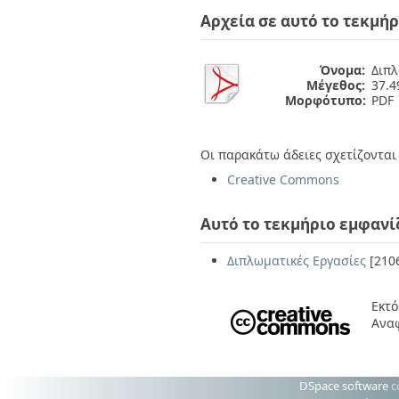
Διπλωματικές Εργασίες
Αρχεία σε αυτό το τεκμήρ
Πολιτικές Πρόσβασης
Ανά Ημερομηνία
Έκδοσης
Συγγραφείς
Όνομα:
Διπλ
Τίτλοι
Μέγεθος:
37.
Θέματα
Μορφότυπο:
PDF
Οι παρακάτω άδειες σχετίζονται 
Creative Commons
Αυτό το τεκμήριο εμφανί
Διπλωματικές Εργασίες
[210
Εκτό
Ανα
DSpace software
c