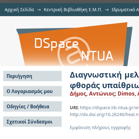
Αρχική Σελίδα
→
Κεντρική Βιβλιοθήκη Ε.Μ.Π.
→
Ιδρυματικό 
Διαγνωστική μελέτη για την
Εργασίες
→
Εμφάνιση Τεκμηρίου
Αποθετήριο DSpace/Manakin
υπαίθριων γλυπτών από γυαλί
Διαγνωστική μελ
Περιήγηση
φθοράς υπαίθριω
Σε όλο το DSpace
Ο Λογαριασμός μου
Δήμος, Αντώνιος
;
Dimos, 
Κοινότητες & Συλλογές
Σύνδεση
Ανά Ημερομηνία
Οδηγίες / Βοήθεια
Εγγραφή
URI:
https://dspace.lib.ntua.gr
Έκδοσης
http://dx.doi.org/10.26240/heal.
Οδηγίες Υποβολής
Συγγραφείς
Σχετικοί Σύνδεσμοι
Οδηγίες Χρήσης ΙΑ
Τίτλοι
Εμφάνιση πλήρους εγγραφής
Συχνές Ερωτήσεις
Θέματα
Οδηγίες Υποβολής -
Αυτή η Συλλογή