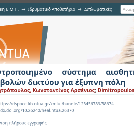
κη Ε.Μ.Π.
→
Ιδρυματικό Αποθετήριο
→
Διπλωματικές
στημα αισθητήρων ανίχνευσης ει
ντροποιημένο σύστημα αισθητ
σβολών δικτύου για έξυπνη πόλη
τρόπουλος, Κωνσταντίνος Αρσένιος
;
Dimitropoulos
ttps://dspace.lib.ntua.gr/xmlui/handle/123456789/58674
//dx.doi.org/10.26240/heal.ntua.26370
ιση πλήρους εγγραφής