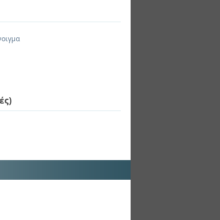
νοιγμα
ές)