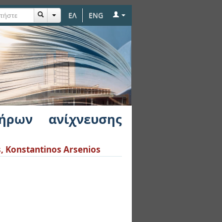
ΕΛ
ENG
σβολών δικτύου για
ήρων ανίχνευσης
, Konstantinos Arsenios