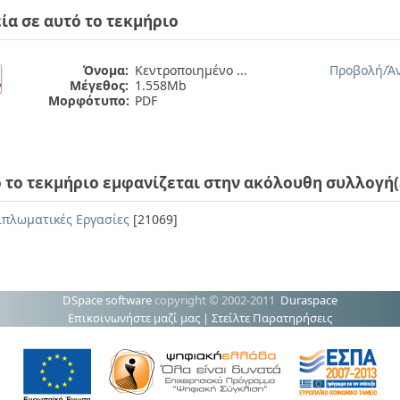
ία σε αυτό το τεκμήριο
Όνομα:
Κεντροποιημένο ...
Προβολή/
Ά
Μέγεθος:
1.558Mb
Μορφότυπο:
PDF
 το τεκμήριο εμφανίζεται στην ακόλουθη συλλογή(
ιπλωματικές Εργασίες
[21069]
DSpace software
copyright © 2002-2011
Duraspace
Επικοινωνήστε μαζί μας
|
Στείλτε Παρατηρήσεις