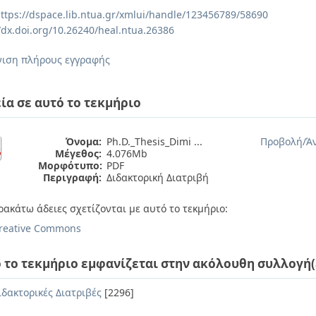
ttps://dspace.lib.ntua.gr/xmlui/handle/123456789/58690
//dx.doi.org/10.26240/heal.ntua.26386
ιση πλήρους εγγραφής
ία σε αυτό το τεκμήριο
Όνομα:
Ph.D._Thesis_Dimi ...
Προβολή/
Ά
Μέγεθος:
4.076Mb
Μορφότυπο:
PDF
Περιγραφή:
Διδακτορική Διατριβή
ρακάτω άδειες σχετίζονται με αυτό το τεκμήριο:
reative Commons
 το τεκμήριο εμφανίζεται στην ακόλουθη συλλογή(
ιδακτορικές Διατριβές
[2296]