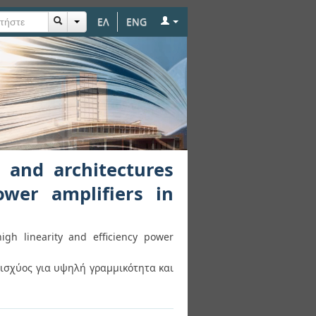
ΕΛ
ENG
s for high linearity
 and architectures
ower amplifiers in
igh linearity and efficiency power
ισχύος για υψηλή γραμμικότητα και