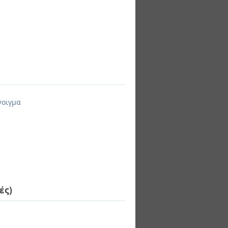
νοιγμα
ές)