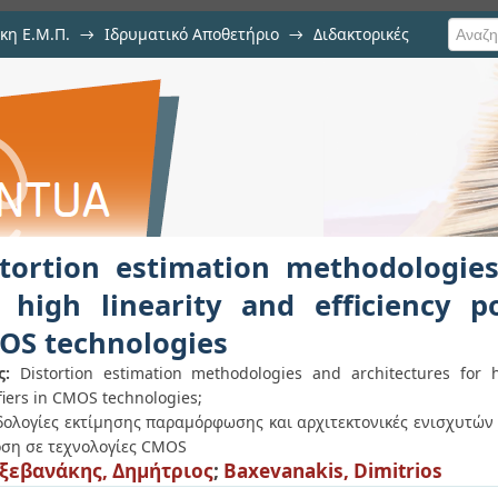
κη Ε.Μ.Π.
→
Ιδρυματικό Αποθετήριο
→
Διδακτορικές
on methodologies and architecture
 amplifiers in CMOS technologies
stortion estimation methodologies
r high linearity and efficiency p
OS technologies
ς:
Distortion estimation methodologies and architectures for h
fiers in CMOS technologies;
ολογίες εκτίμησης παραμόρφωσης και αρχιτεκτονικές ενισχυτών 
ση σε τεχνολογίες CMOS
εβανάκης, Δημήτριος
;
Baxevanakis, Dimitrios