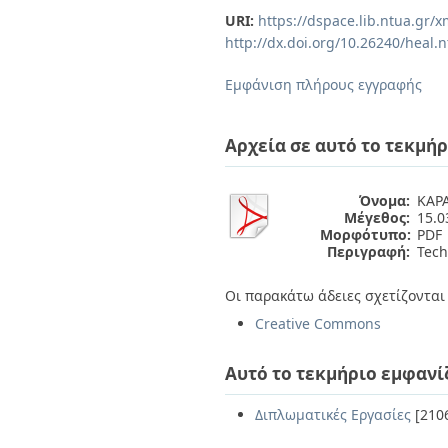
Διπλωματικές Εργασίες
URI:
https://dspace.lib.ntua.gr
Πολιτικές Πρόσβασης
Ανά Ημερομηνία
http://dx.doi.org/10.26240/heal.
Έκδοσης
Συγγραφείς
Εμφάνιση πλήρους εγγραφής
Τίτλοι
Θέματα
Αρχεία σε αυτό το τεκμήρ
Όνομα:
ΚΑΡΑ
Μέγεθος:
15.
Μορφότυπο:
PDF
Περιγραφή:
Tech
Οι παρακάτω άδειες σχετίζονται 
Creative Commons
Αυτό το τεκμήριο εμφανί
Διπλωματικές Εργασίες
[210