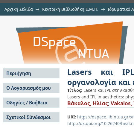
Αρχική Σελίδα
→
Κεντρική Βιβλιοθήκη Ε.Μ.Π.
→
Ιδρυματικό 
Lasers και IPL στην αισθητική: φυ
Εργασίες
→
Εμφάνιση Τεκμηρίου
Αποθετήριο DSpace/Manakin
Lasers και IP
Περιήγηση
οργανολογία και
Σε όλο το DSpace
Ο Λογαριασμός μου
Τίτλος:
Lasers και IPL στην αισθ
Κοινότητες & Συλλογές
Lasers and IPL in aesthetics: phy
Σύνδεση
Ανά Ημερομηνία
Οδηγίες / Βοήθεια
Βάκαλος, Ηλίας
;
Vakalos, 
Εγγραφή
Έκδοσης
Οδηγίες Υποβολής
Συγγραφείς
URI:
https://dspace.lib.ntua.gr
Σχετικοί Σύνδεσμοι
Οδηγίες Χρήσης ΙΑ
Τίτλοι
http://dx.doi.org/10.26240/heal.
Συχνές Ερωτήσεις
Θέματα
Οδηγίες Υποβολής -
Αυτή η Συλλογή