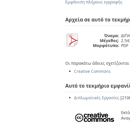
Διπλωματικές Εργασίες
Εμφάνιση πλήρους εγγραφής
Πολιτικές Πρόσβασης
Ανά Ημερομηνία
Έκδοσης
Αρχεία σε αυτό το τεκμήρ
Συγγραφείς
Τίτλοι
Θέματα
Όνομα:
ΔΙΠ
Μέγεθος:
2.5
Μορφότυπο:
PDF
Οι παρακάτω άδειες σχετίζονται 
Creative Commons
Αυτό το τεκμήριο εμφανί
Διπλωματικές Εργασίες
[210
Εκτό
Αναφ