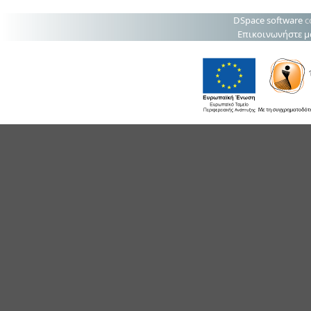
DSpace software
c
Επικοινωνήστε μ