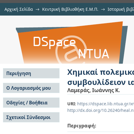
Αρχική Σελίδα
→
Κεντρική Βιβλιοθήκη Ε.Μ.Π.
→
Ιστορική βιβ
Χημικαί πολεμικαί ουσίαι: Μελέ
Εμφάνιση Τεκμηρίου
Αποθετήριο DSpace/Manakin
ιατρικόν αγώνα του 1934
Χημικαί πολεμικα
Περιήγηση
συμβουλίδειον ι
Σε όλο το DSpace
Ο Λογαριασμός μου
Λαμεράς, Ιωάννης Κ.
Κοινότητες & Συλλογές
Σύνδεση
Ανά Ημερομηνία
Οδηγίες / Βοήθεια
Εγγραφή
URI:
https://dspace.lib.ntua.gr
Έκδοσης
http://dx.doi.org/10.26240/heal.
Οδηγίες Υποβολής
Συγγραφείς
Σχετικοί Σύνδεσμοι
Οδηγίες Χρήσης ΙΑ
Τίτλοι
Συχνές Ερωτήσεις
Θέματα
Περιγραφή:
Οδηγίες Υποβολής -
Αυτή η Συλλογή