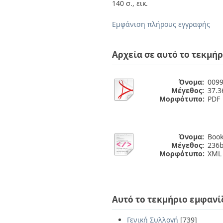
Διπλωματικές Εργασίες
140 σ., εικ.
Πολιτικές Πρόσβασης
Ανά Ημερομηνία
Έκδοσης
Εμφάνιση πλήρους εγγραφής
Συγγραφείς
Τίτλοι
Θέματα
Αρχεία σε αυτό το τεκμήρ
Όνομα:
0099
Μέγεθος:
37.
Μορφότυπο:
PDF
Όνομα:
Book
Μέγεθος:
236b
Μορφότυπο:
XML
Αυτό το τεκμήριο εμφανί
Γενική Συλλογή
[739]