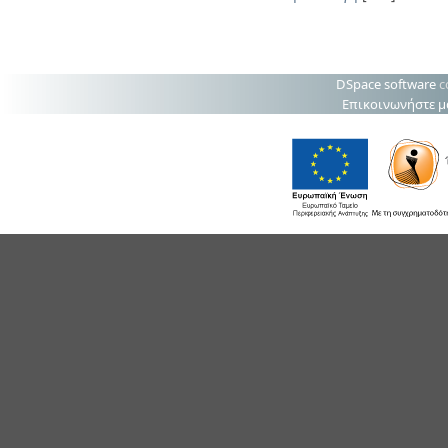
DSpace software
c
Επικοινωνήστε μ