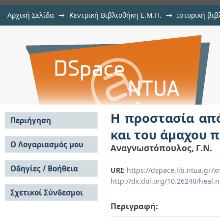
Αρχική Σελίδα
→
Κεντρική Βιβλιοθήκη Ε.Μ.Π.
→
Ιστορική βιβ
Η προστασία από των πολεμικών
Εμφάνιση Τεκμηρίου
Αποθετήριο DSpace/Manakin
πληθυσμού)
Η προστασία απ
Περιήγηση
και του άμαχου 
Σε όλο το DSpace
Ο Λογαριασμός μου
Αναγνωστόπουλος, Γ.Ν.
Κοινότητες & Συλλογές
Σύνδεση
Ανά Ημερομηνία
Οδηγίες / Βοήθεια
Εγγραφή
URI:
https://dspace.lib.ntua.gr
Έκδοσης
http://dx.doi.org/10.26240/heal.
Οδηγίες Υποβολής
Συγγραφείς
Σχετικοί Σύνδεσμοι
Οδηγίες Χρήσης ΙΑ
Τίτλοι
Συχνές Ερωτήσεις
Θέματα
Περιγραφή:
Οδηγίες Υποβολής -
Αυτή η Συλλογή