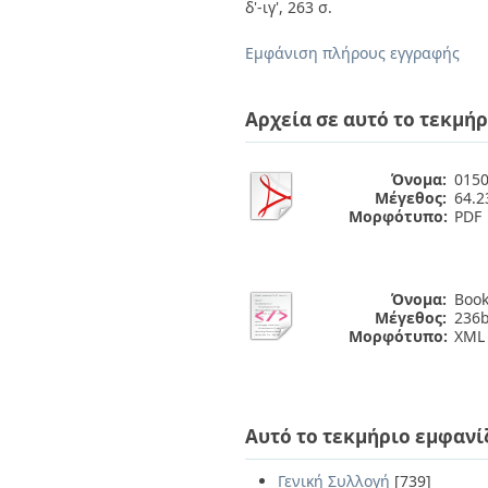
Διπλωματικές Εργασίες
δ'-ιγ', 263 σ.
Πολιτικές Πρόσβασης
Ανά Ημερομηνία
Έκδοσης
Εμφάνιση πλήρους εγγραφής
Συγγραφείς
Τίτλοι
Θέματα
Αρχεία σε αυτό το τεκμήρ
Όνομα:
0150
Μέγεθος:
64.
Μορφότυπο:
PDF
Όνομα:
Book
Μέγεθος:
236b
Μορφότυπο:
XML
Αυτό το τεκμήριο εμφανί
Γενική Συλλογή
[739]