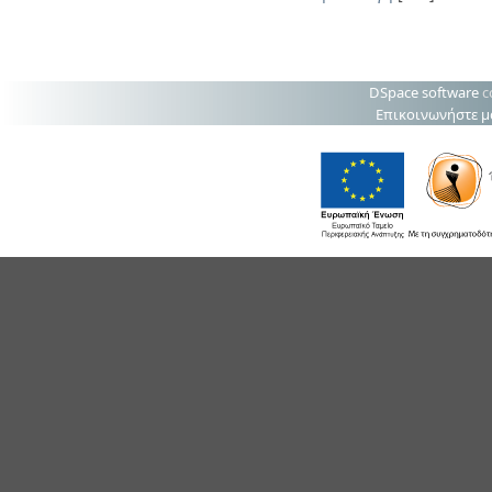
DSpace software
c
Επικοινωνήστε μ