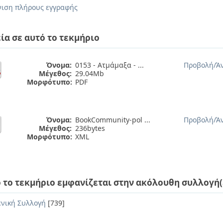
ιση πλήρους εγγραφής
ία σε αυτό το τεκμήριο
Όνομα:
0153 - Ατμάμαξα - ...
Προβολή/
Ά
Μέγεθος:
29.04Mb
Μορφότυπο:
PDF
Όνομα:
BookCommunity-pol ...
Προβολή/
Ά
Μέγεθος:
236bytes
Μορφότυπο:
XML
 το τεκμήριο εμφανίζεται στην ακόλουθη συλλογή(
ενική Συλλογή
[739]