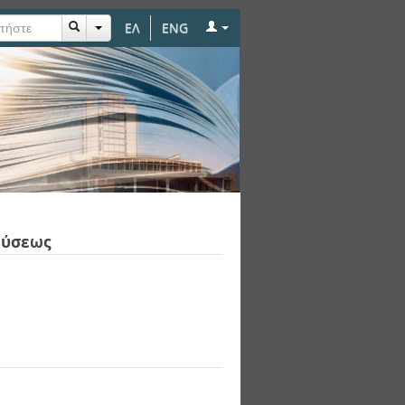
ΕΛ
ENG
εύσεως