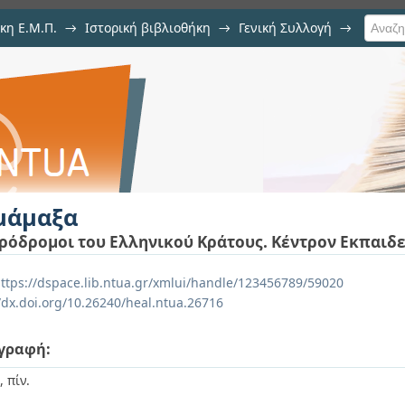
κη Ε.Μ.Π.
→
Ιστορική βιβλιοθήκη
→
Γενική Συλλογή
→
μάμαξα
ρόδρομοι του Ελληνικού Κράτους. Κέντρον Εκπαιδ
ttps://dspace.lib.ntua.gr/xmlui/handle/123456789/59020
//dx.doi.org/10.26240/heal.ntua.26716
γραφή:
, πίν.