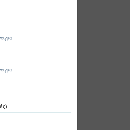
νοιγμα
νοιγμα
ές)