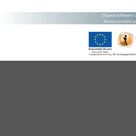
DSpace software
c
Επικοινωνήστε μ