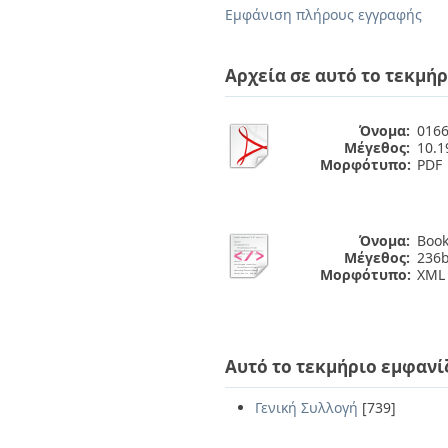
Διπλωματικές Εργασίες
Εμφάνιση πλήρους εγγραφής
Πολιτικές Πρόσβασης
Ανά Ημερομηνία
Έκδοσης
Συγγραφείς
Αρχεία σε αυτό το τεκμήρ
Τίτλοι
Θέματα
Όνομα:
0166
Μέγεθος:
10.
Μορφότυπο:
PDF
Όνομα:
Book
Μέγεθος:
236b
Μορφότυπο:
XML
Αυτό το τεκμήριο εμφανί
Γενική Συλλογή
[739]