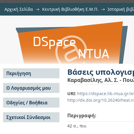
Αρχική Σελίδα
→
Κεντρική Βιβλιοθήκη Ε.Μ.Π.
→
Ιστορική βιβ
Βάσεις υπολογισμού ολόσωμων γ
Εμφάνιση Τεκμηρίου
Αποθετήριο DSpace/Manakin
Βάσεις υπολογι
Περιήγηση
Καραβασίλης, Αλ. Σ. - Που
Σε όλο το DSpace
Ο Λογαριασμός μου
URI:
https://dspace.lib.ntua.gr
Κοινότητες & Συλλογές
Σύνδεση
http://dx.doi.org/10.26240/heal.
Ανά Ημερομηνία
Οδηγίες / Βοήθεια
Εγγραφή
Έκδοσης
Οδηγίες Υποβολής
Συγγραφείς
Περιγραφή:
Σχετικοί Σύνδεσμοι
Οδηγίες Χρήσης ΙΑ
Τίτλοι
Συχνές Ερωτήσεις
Θέματα
42 σ., πιν.
Οδηγίες Υποβολής -
Αυτή η Συλλογή