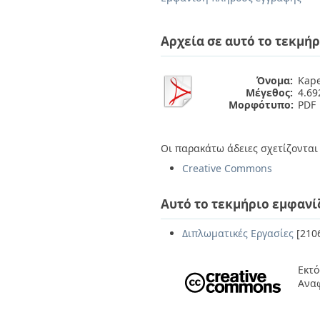
Διπλωματικές Εργασίες
Πολιτικές Πρόσβασης
Ανά Ημερομηνία
Έκδοσης
Αρχεία σε αυτό το τεκμήρ
Συγγραφείς
Τίτλοι
Θέματα
Όνομα:
Kape
Μέγεθος:
4.6
Μορφότυπο:
PDF
Οι παρακάτω άδειες σχετίζονται 
Creative Commons
Αυτό το τεκμήριο εμφανί
Διπλωματικές Εργασίες
[210
Εκτό
Αναφ