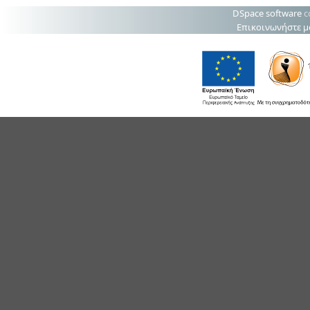
DSpace software
c
Επικοινωνήστε μ