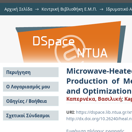
Αρχική Σελίδα
→
Κεντρική Βιβλιοθήκη Ε.Μ.Π.
→
Ιδρυματικό 
Microwave-Heated Catalytic Reacto
Εργασίες
→
Εμφάνιση Τεκμηρίου
Αποθετήριο DSpace/Manakin
from Methane: Process Design
Analysis
Microwave-Heate
Περιήγηση
Production of M
Σε όλο το DSpace
Ο Λογαριασμός μου
and Optimization
Κοινότητες & Συλλογές
Σύνδεση
Καπερνέκα, Βασιλική
;
Kap
Ανά Ημερομηνία
Οδηγίες / Βοήθεια
Εγγραφή
Έκδοσης
Οδηγίες Υποβολής
Συγγραφείς
URI:
https://dspace.lib.ntua.gr
Σχετικοί Σύνδεσμοι
Οδηγίες Χρήσης ΙΑ
Τίτλοι
http://dx.doi.org/10.26240/heal.
Συχνές Ερωτήσεις
Θέματα
Οδηγίες Υποβολής -
Εμφάνιση πλήρους εγγραφής
Αυτή η Συλλογή