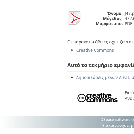
Διπλωματικές Εργασίες
Πολιτικές Πρόσβασης
Ανά Ημερομηνία
Όνομα:
J47.
Έκδοσης
Μέγεθος:
472.
Συγγραφείς
Μορφότυπο:
PDF
Τίτλοι
Θέματα
Οι παρακάτω άδειες σχετίζονται 
Creative Commons
Αυτό το τεκμήριο εμφανί
Δημοσιεύσεις μελών Δ.Ε.Π. σ
Εκτό
Αναφ
DSpace software
c
Επικοινωνήστε μ