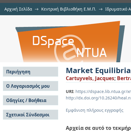
Αρχική Σελίδα
→
Κεντρική Βιβλιοθήκη Ε.Μ.Π.
→
Ιδρυματικό 
Market Equilibria in Cross-Border 
μελών Δ.Ε.Π. σε περιοδικά
→
Εμφάνιση Τεκμηρίου
Αποθετήριο DSpace/Manakin
Market Equilibria
Περιήγηση
Cartuyvels, Jacques
;
Bertr
Σε όλο το DSpace
Ο Λογαριασμός μου
URI:
https://dspace.lib.ntua.gr
Κοινότητες & Συλλογές
Σύνδεση
http://dx.doi.org/10.26240/heal.
Ανά Ημερομηνία
Οδηγίες / Βοήθεια
Εγγραφή
Έκδοσης
Οδηγίες Υποβολής
Συγγραφείς
Εμφάνιση πλήρους εγγραφής
Σχετικοί Σύνδεσμοι
Οδηγίες Χρήσης ΙΑ
Τίτλοι
Συχνές Ερωτήσεις
Θέματα
Οδηγίες Υποβολής -
Αρχεία σε αυτό το τεκμήρ
Αυτή η Συλλογή